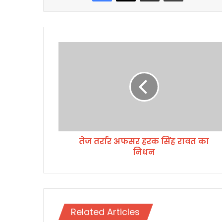
ते
ज
त
र्रा
र
अ
फ
स
र
तेज तर्रार अफसर हरक सिंह रावत का
ह
निधन
र
क
सिं
ह
रा
व
Related Articles
त