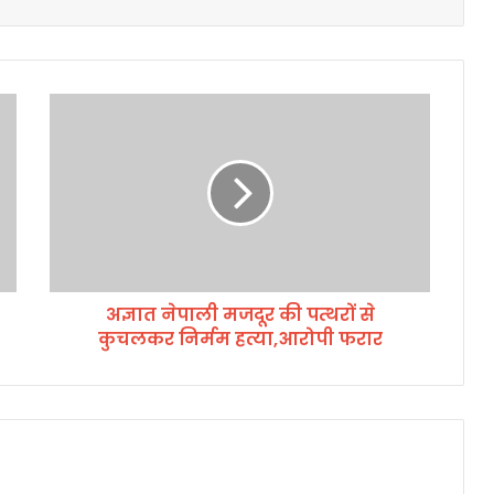
अ
ज्ञा
त
ने
पा
ली
म
ज
दू
अज्ञात नेपाली मजदूर की पत्थरों से
र
कुचलकर निर्मम हत्या,आरोपी फरार
की
प
त्थ
रों
से
कु
च