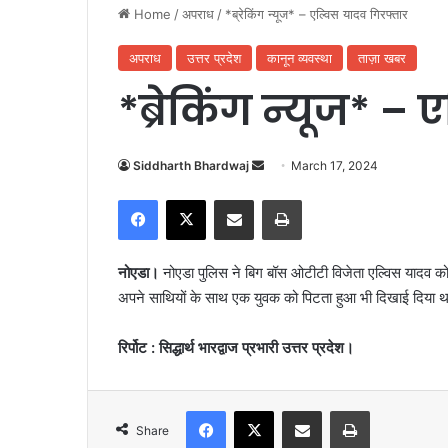
Home
/
अपराध
/
*ब्रेकिंग न्यूज* – एल्विस यादव गिरफ्तार
अपराध
उत्तर प्रदेश
कानून व्यवस्था
ताज़ा खबर
*ब्रेकिंग न्यूज* –
Siddharth Bhardwaj
S
March 17, 2024
e
Facebook
X
Share via Email
Print
n
d
a
नोएडा।
नोएडा पुलिस ने बिग बॉस ओटीटी विजेता एल्विस यादव को स
n
अपने साथियों के साथ एक युवक को पिटता हुआ भी दिखाई दिया 
e
m
रिर्पोट : सिद्धार्थ भारद्वाज प्रभारी उत्तर प्रदेश।
a
i
l
Facebook
X
Share via Email
Print
Share