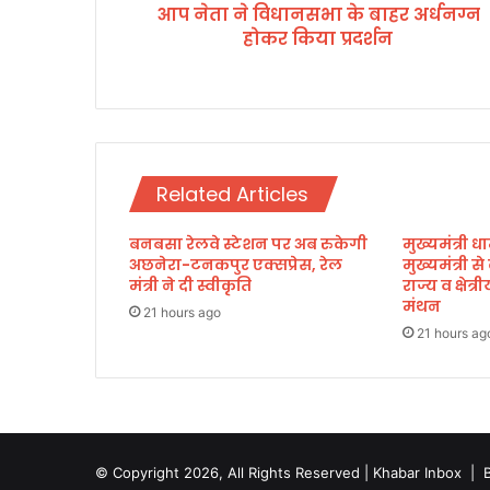
आप नेता ने विधानसभा के बाहर अर्धनग्न
भा
होकर किया प्रदर्शन
के
बा
ह
र
अ
र्ध
न
Related Articles
ग्न
हो
बनबसा रेलवे स्टेशन पर अब रुकेगी
मुख्यमंत्री धा
क
अछनेरा-टनकपुर एक्सप्रेस, रेल
मुख्यमंत्री स
र
मंत्री ने दी स्वीकृति
राज्य व क्षेत
कि
मंथन
या
21 hours ago
21 hours ag
प्र
द
र्श
न
© Copyright 2026, All Rights Reserved | Khabar Inbox |