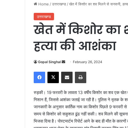
Home
/
उत्तराखण्ड
/
खेत में किशोर का शव मिलने से सनसनी, हत्
उत्तराखण्ड
खेत में किशोर का
हत्या की आशंका
Gopal Singhal
S
February 26, 2024
e
Facebook
X
Share via Email
Print
n
d
a
रुड़की। 19 फरवरी के लावता 13 वर्षीय किशोर का शव एक खेत म
n
निशान हैं, जिससे आशंका जताई जा रही है। पुलिस ने मृतक के श
e
जानकारी के अनुसार कार्तिक नाम का किशोर पिछले 9 फरवरी से
m
समय से किशोर को सकुशल ढूंढ नहीं सकी। शव मिलने की सूचना पाकर
a
भिजवा दिया है। पोस्टमार्टम रिपोर्ट आने के बाद ही मौत के कारण
i