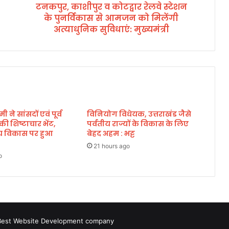
टनकपुर, काशीपुर व कोटद्वार रेलवे स्टेशन
र
के पुनर्विकास से आमजन को मिलेंगी
व
को
अत्याधुनिक सुविधाएं: मुख्यमंत्री
ट
द्वा
र
रे
ल
वे
स्टे
मी ने सांसदों एवं पूर्व
विनियोग विधेयक, उत्तराखंड जैसे
श
े की शिष्टाचार भेंट,
पर्वतीय राज्यों के विकास के लिए
न
्रीय विकास पर हुआ
बेहद अहम : भट्ट
के
पु
21 hours ago
o
न
र्वि
का
स
से
आ
Best Website Development company
म