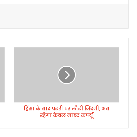
हिं
सा
के
बा
द
प
ट
री
प
हिंसा के बाद पटरी पर लौटी जिंदगी, अब
र
रहेगा केवल नाइट कर्फ्यू
लौ
टी
जिं
द