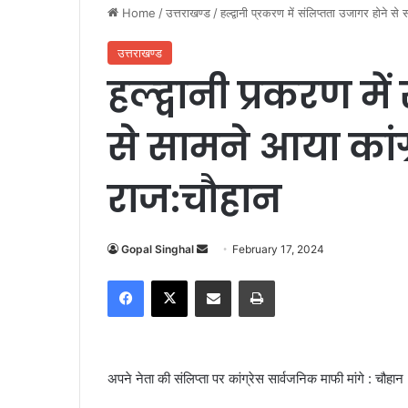
Home
/
उत्तराखण्ड
/
हल्द्वानी प्रकरण में संलिप्तता उजागर होने से
उत्तराखण्ड
हल्द्वानी प्रकरण मे
से सामने आया कांग्
राज:चौहान
Gopal Singhal
S
February 17, 2024
e
Facebook
X
Share via Email
Print
n
d
a
n
अपने नेता की संलिप्ता पर कांग्रेस सार्वजनिक माफी मांगे : चौहान
e
m