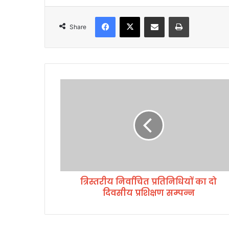
Facebook
X
Share via Email
Print
Share
त्रि
स्त
री
य
नि
र्वा
चि
त
प्र
त्रिस्तरीय निर्वाचित प्रतिनिधियों का दो
ति
दिवसीय प्रशिक्षण सम्पन्न
नि
धि
यों
का