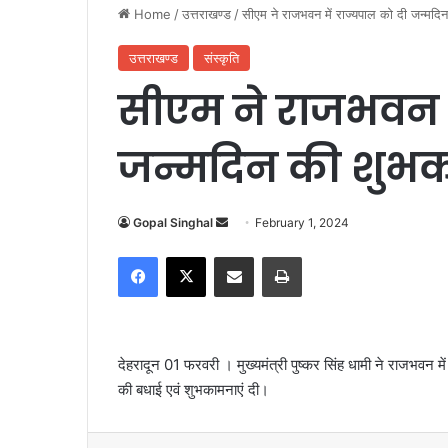
Home
/
उत्तराखण्ड
/
सीएम ने राजभवन में राज्यपाल को दी जन्मदि
उत्तराखण्ड
संस्कृति
सीएम ने राजभवन म
जन्मदिन की शुभक
Gopal Singhal
S
February 1, 2024
e
Facebook
X
Share via Email
Print
n
d
a
n
देहरादून 01 फरवरी । मुख्यमंत्री पुष्कर सिंह धामी ने राजभवन में
e
की बधाई एवं शुभकामनाएं दी।
m
a
i