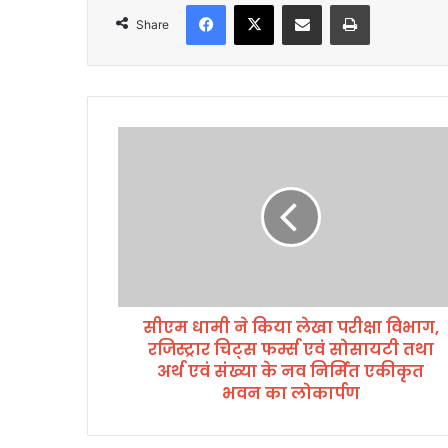
Facebook
X
Share via Email
Print
l
Share
सी
ए
म
धा
मी
ने
कि
या
ले
सीएम धामी ने किया लेखा परीक्षा विभाग,
खा
रजिस्ट्रार चिट्स फर्म्स एवं सोसायटी तथा
प
री
अर्थ एवं संख्या के नव निर्मित एकीकृत
क्षा
भवन का लोकार्पण
वि
भा