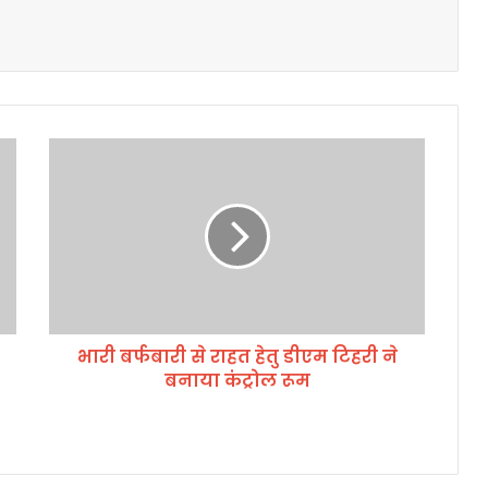
भा
री
ब
र्फ
बा
री
से
रा
ह
भारी बर्फबारी से राहत हेतु डीएम टिहरी ने
त
बनाया कंट्रोल रूम
हे
तु
डी
ए
म