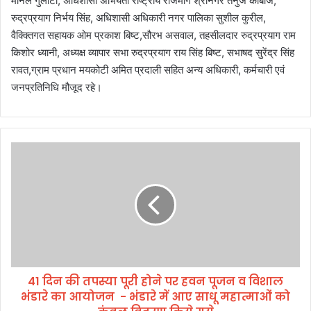
मीनल गुलाटी, अधिशासी अभियंता राष्ट्रीय राजमार्ग श्रीनगर तनुज कांबोज,
रुद्रप्रयाग निर्भय सिंह, अधिशासी अधिकारी नगर पालिका सुशील कुरील,
वैक्क्तिगत सहायक ओम प्रकाश बिष्ट,सौरभ असवाल, तहसीलदार रुद्रप्रयाग राम
किशोर ध्यानी, अध्यक्ष व्यापार सभा रुद्रप्रयाग राय सिंह बिष्ट, सभाषद सुरेंद्र सिंह
रावत,ग्राम प्रधान मयकोटी अमित प्रदाली सहित अन्य अधिकारी, कर्मचारी एवं
जनप्रतिनिधि मौजूद रहे।
4
1
दि
न
की
त
प
स्या
पू
41 दिन की तपस्या पूरी होने पर हवन पूजन व विशाल
री
भंडारे का आयोजन - भंडारे में आए साधू महात्माओं को
हो
ने