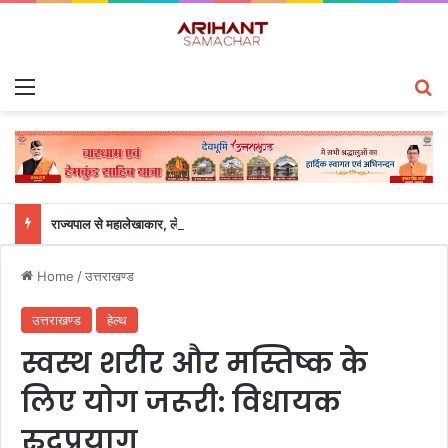
Menu
S
राज्यपाल से महालेखाकार, लेखापरीक्षा उत्तराखंड संजीव कुमार ने की शिष्टाचार भेंट
Home
/
उत्तराखण्ड
उत्तराखण्ड
हेल्थ
स्वस्थ शरीर और मस्तिष्क के
लिए योग जरूरी: विधायक
रुद्रप्रयाग