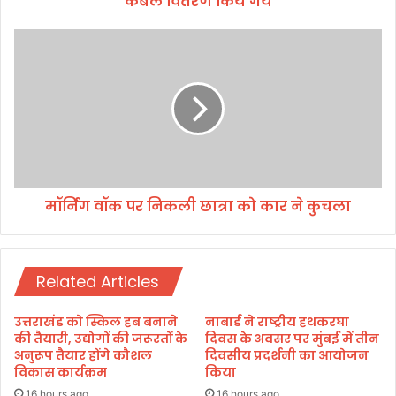
कंबल वितरण किये गये
प
र
मॉ
ह
र्निं
व
ग
न
वॉ
पू
क
ज
प
न
र
व
नि
वि
क
शा
मॉर्निंग वॉक पर निकली छात्रा को कार ने कुचला
ली
ल
छा
भं
त्रा
डा
को
रे
Related Articles
का
का
र
आ
ने
उत्तराखंड को स्किल हब बनाने
नाबार्ड ने राष्ट्रीय हथकरघा
यो
कु
की तैयारी, उद्योगों की जरूरतों के
दिवस के अवसर पर मुंबई में तीन
ज
च
अनुरूप तैयार होंगे कौशल
दिवसीय प्रदर्शनी का आयोजन
न
विकास कार्यक्रम
किया
ला
16 hours ago
16 hours ago