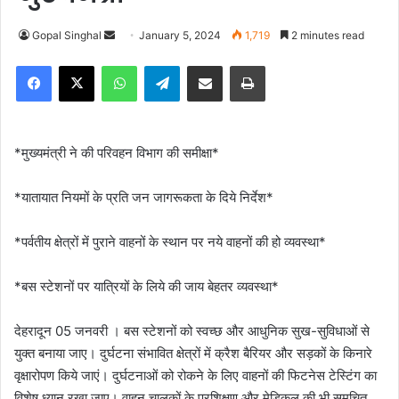
Gopal Singhal
S
January 5, 2024
1,719
2 minutes read
e
Facebook
X
WhatsApp
Telegram
Share via Email
Print
n
d
a
n
*मुख्यमंत्री ने की परिवहन विभाग की समीक्षा*
e
m
*यातायात नियमों के प्रति जन जागरूकता के दिये निर्देश*
a
i
*पर्वतीय क्षेत्रों में पुराने वाहनों के स्थान पर नये वाहनों की हो व्यवस्था*
l
*बस स्टेशनों पर यात्रियों के लिये की जाय बेहतर व्यवस्था*
देहरादून 05 जनवरी । बस स्टेशनों को स्वच्छ और आधुनिक सुख-सुविधाओं से
युक्त बनाया जाए। दुर्घटना संभावित क्षेत्रों में क्रैश बैरियर और सड़कों के किनारे
वृक्षारोपण किये जाएं। दुर्घटनाओं को रोकने के लिए वाहनों की फिटनेस टेस्टिंग का
विशेष ध्यान रखा जाए। वाहन चालकों के प्रशिक्षण और मेडिकल की भी सुमुचित