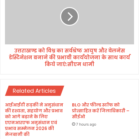
ल
रा
न
ख
न्यू
ण्ड
नी
को
क
वि
र
श्व
ण
का
ए
उत्तराखण्ड को विश्व का सर्वश्रेष्ठ आयुष और वेलनेस
स
वं
डेस्टिेनेशन बनाने की प्रभावी कार्ययोजना के साथ कार्य
र्व
प्र
श्रे
किये जाएं:सीएम धामी
बं
ष्ठ
ध
आ
न
यु
की
ष
Related Articles
प्र
औ
ग
र
आईआईटी रुड़की ने अनुसंधान
BLO और फील्ड स्टॉफ को
ति
वे
की दृश्यता, सहयोग और प्रभाव
प्रोत्साहित करें जिलाधिकारी –
की
ल
को आगे बढ़ाने के लिए
सीईओ
स
ने
एएनआरएफ अनुसंधान एवं
7 hours ago
मी
प्रभाव सम्मेलन 2026 की
स
मेजबानी की
क्षा
डे