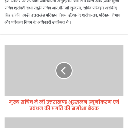
इस अवसर पर उपाध्यक्ष अवस्थापना अनुश्रवण समिति विश्वास डाबर,अपर मुख्य
सचिव श्रीमती राधा रतूडी,सचिव आर.मीनाक्षी सुन्दरम, सचिव परिवहन अरविन्द
सिंह ह्यांकी, एमडी उत्तराखंड परिवहन निगम डॉ.आनंद श्रीवास्तव, परिवहन विभाग
और परिवहन निगम के अधिकारी उपस्थित थे।
मु
ख्य
स
चि
व
ने
ली
उ
त्त
मुख्य सचिव ने ली उत्तराखण्ड भूस्खलन न्यूनीकरण एवं
रा
प्रबंधन की प्रगति की समीक्षा बैठक
ख
ण्ड
भू
उ
स्ख
त्त