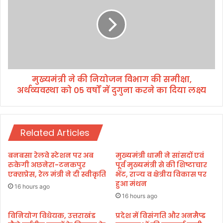
मं
मं
त्री
त्री
से
ने
कि
की
या
नि
दे
यो
ह
ज
रा
मुख्यमंत्री ने की नियोजन विभाग की समीक्षा,
न
दू
अर्थव्यवस्था को 05 वर्षों में दुगुना करने का दिया लक्ष्य
वि
न
भा
से
ग
अ
की
यो
Related Articles
स
ध्या
मी
के
क्षा
बनबसा रेलवे स्टेशन पर अब
मुख्यमंत्री धामी ने सांसदों एवं
लि
,
रुकेगी अछनेरा-टनकपुर
पूर्व मुख्यमंत्री से की शिष्टाचार
ये
अ
एक्सप्रेस, रेल मंत्री ने दी स्वीकृति
भेंट, राज्य व क्षेत्रीय विकास पर
वि
हुआ मंथन
र्थ
16 hours ago
मा
व्य
16 hours ago
न
व
से
स्था
विनियोग विधेयक, उत्तराखंड
प्रदेश में विसंगति और अनमैप्ड