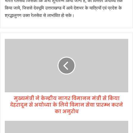
भारत रेलसेवा जिसका कि अभी शुभारम्भ किया जाना है, का विस्तार अयोध्या तक
किया जाये, जिससे देवभूमि उत्तराखण्ड में आये देशभर के यात्रियों एवं प्रदेश के
श्रद्धालुगण उक्त रेलसेवा से लाभांवित हो सके।
मु
ख्य
मं
त्री
ने
के
न्द्री
य
ना
मुख्यमंत्री ने केन्द्रीय नागर विमानन मंत्री से किया
ग
देहरादून से अयोध्या के लिये विमान सेवा प्रारम्भ करने
र
वि
का अनुरोध
मा
न
मु
न
ख्य