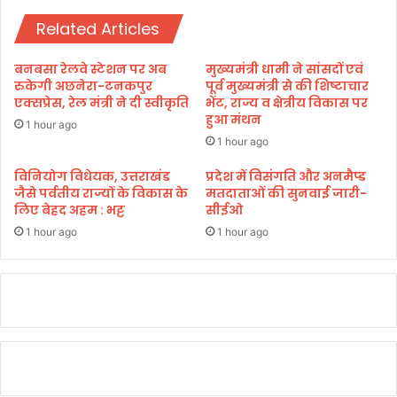
ए
ओ
म
Related Articles
पी
धा
ने
मी
श
बनबसा रेलवे स्टेशन पर अब
मुख्यमंत्री धामी ने सांसदों एवं
न
रुकेगी अछनेरा-टनकपुर
पूर्व मुख्यमंत्री से की शिष्टाचार
ल
एक्सप्रेस, रेल मंत्री ने दी स्वीकृति
भेंट, राज्य व क्षेत्रीय विकास पर
हुआ मंथन
अ
1 hour ago
वा
1 hour ago
र्ड
में
विनियोग विधेयक, उत्तराखंड
प्रदेश में विसंगति और अनमैप्ड
जैसे पर्वतीय राज्यों के विकास के
मतदाताओं की सुनवाई जारी-
मि
लिए बेहद अहम : भट्ट
सीईओ
ला
द्वि
1 hour ago
1 hour ago
ती
य
पु
र
स्का
र