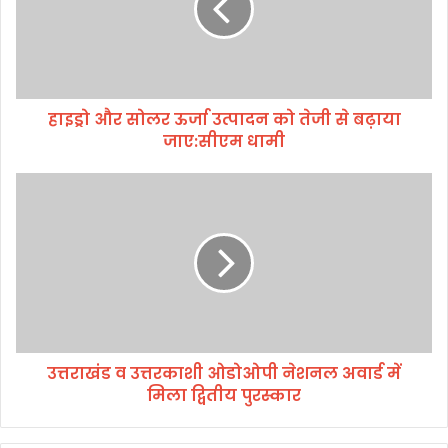
र
सो
ल
र
ऊ
हाइड्रो और सोलर ऊर्जा उत्पादन को तेजी से बढ़ाया
र्जा
जाए:सीएम धामी
उ
त्पा
द
उ
न
त्त
को
रा
ते
खं
जी
ड
से
व
ब
उ
ढ़ा
त्त
या
र
जा
उत्तराखंड व उत्तरकाशी ओडोओपी नेशनल अवार्ड में
का
ए
मिला द्वितीय पुरस्कार
शी
:
ओ
सी
डो