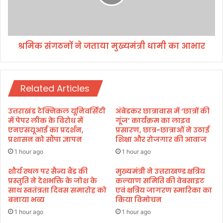
या
ठ
लु
नों
क
ने
ज
श्रमिक संगठनों ने जताया मुख्यमंत्री धामी का आभार
ता
या
मु
ख्य
Related Articles
मं
त्री
धा
उत्तराखंड टेक्निकल यूनिवर्सिटी
अंबेडकर छात्रावास में ‘छात्रों की
मी
में पेपर लीक के विरोध में
गूंज’ कार्यक्रम का लाइव
का
एनएसयूआई का प्रदर्शन,
प्रसारण, छात्र-छात्राओं ने उठाई
प्रशासन को सौंपा ज्ञापन
शिक्षा और रोजगार की आवाज
आ
भा
1 hour ago
1 hour ago
र
शौर्य स्थल पर सैन्य बैंड की
मुख्यमंत्री ने उत्तराखण्ड क्षत्रिय
प्रस्तुति ने देशभक्ति के जोश के
कल्याण समिति की वेबसाइट
साथ स्वतंत्रता दिवस समारोह को
एवं क्षत्रिय जागरण स्मारिका का
बनाया भव्य
किया विमोचन
1 hour ago
1 hour ago