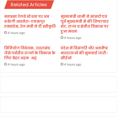
रू
Related Articles
से
र
मु
त
ला
बनबसा रेलवे स्टेशन पर अब
मुख्यमंत्री धामी ने सांसदों एवं
मं
का
रुकेगी अछनेरा-टनकपुर
पूर्व मुख्यमंत्री से की शिष्टाचार
दों
त
एक्सप्रेस, रेल मंत्री ने दी स्वीकृति
भेंट, राज्य व क्षेत्रीय विकास पर
को
हुआ मंथन
4 hours ago
कि
4 hours ago
ए
कं
विनियोग विधेयक, उत्तराखंड
प्रदेश में विसंगति और अनमैप्ड
जैसे पर्वतीय राज्यों के विकास के
मतदाताओं की सुनवाई जारी-
ब
लिए बेहद अहम : भट्ट
सीईओ
ल
वि
4 hours ago
4 hours ago
त
र
ण