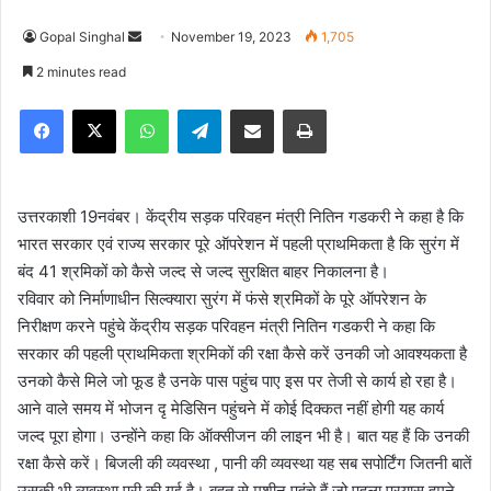
Gopal Singhal
S
November 19, 2023
1,705
e
2 minutes read
n
Facebook
X
WhatsApp
Telegram
Share via Email
Print
d
a
n
e
उत्तरकाशी 19नवंबर। केंद्रीय सड़क परिवहन मंत्री नितिन गडकरी ने कहा है कि
m
भारत सरकार एवं राज्य सरकार पूरे ऑपरेशन में पहली प्राथमिकता है कि सुरंग में
a
बंद 41 श्रमिकों को कैसे जल्द से जल्द सुरक्षित बाहर निकालना है।
i
रविवार को निर्माणाधीन सिल्क्यारा सुरंग में फंसे श्रमिकों के पूरे ऑपरेशन के
l
निरीक्षण करने पहुंचे केंद्रीय सड़क परिवहन मंत्री नितिन गडकरी ने कहा कि
सरकार की पहली प्राथमिकता श्रमिकों की रक्षा कैसे करें उनकी जो आवश्यकता है
उनको कैसे मिले जो फूड है उनके पास पहुंच पाए इस पर तेजी से कार्य हो रहा है।
आने वाले समय में भोजन दृ मेडिसिन पहुंचने में कोई दिक्कत नहीं होगी यह कार्य
जल्द पूरा होगा। उन्होंने कहा कि ऑक्सीजन की लाइन भी है। बात यह हैं कि उनकी
रक्षा कैसे करें। बिजली की व्यवस्था , पानी की व्यवस्था यह सब सपोर्टिंग जितनी बातें
उसकी भी व्यवस्था पूरी की गई है। बहुत से मशीन पहुंचे हैं जो पहला प्रयास हमने