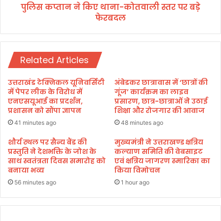
र
पुलिस कप्तान ने किए थाना-कोतवाली स्तर पर बड़े
था
कां
फेरबदल
ना
ग्रे
-
सि
को
यों
त
ने
Related Articles
वा
दी
ली
श्र
स्त
उत्तराखंड टेक्निकल यूनिवर्सिटी
अंबेडकर छात्रावास में ‘छात्रों की
द्धां
र
में पेपर लीक के विरोध में
गूंज’ कार्यक्रम का लाइव
ज
प
एनएसयूआई का प्रदर्शन,
प्रसारण, छात्र-छात्राओं ने उठाई
लि
प्रशासन को सौंपा ज्ञापन
शिक्षा और रोजगार की आवाज
र
ब
41 minutes ago
48 minutes ago
ड़े
फे
शौर्य स्थल पर सैन्य बैंड की
मुख्यमंत्री ने उत्तराखण्ड क्षत्रिय
प्रस्तुति ने देशभक्ति के जोश के
कल्याण समिति की वेबसाइट
र
साथ स्वतंत्रता दिवस समारोह को
एवं क्षत्रिय जागरण स्मारिका का
ब
बनाया भव्य
किया विमोचन
द
ल
56 minutes ago
1 hour ago