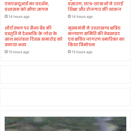
अ
एनएसयूआई का प्रदर्शन,
प्रसारण, छात्र-छात्राओं ने उठाई
प्रशासन को सौंपा ज्ञापन
शिक्षा और रोजगार की आवाज
नि
ता
14 hours ago
14 hours ago
म
म
शौर्य स्थल पर सैन्य बैंड की
मुख्यमंत्री ने उत्तराखण्ड क्षत्रिय
प्रस्तुति ने देशभक्ति के जोश के
कल्याण समिति की वेबसाइट
गा
साथ स्वतंत्रता दिवस समारोह को
एवं क्षत्रिय जागरण स्मारिका का
ई
बनाया भव्य
किया विमोचन
।
15 hours ago
15 hours ago