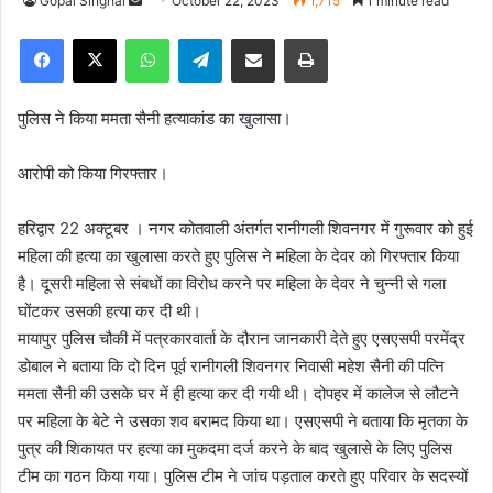
Gopal Singhal
S
October 22, 2023
1,715
1 minute read
e
Facebook
X
WhatsApp
Telegram
Share via Email
Print
n
d
a
पुलिस ने किया ममता सैनी हत्याकांड का खुलासा।
n
e
आरोपी को किया गिरफ्तार।
m
a
हरिद्वार 22 अक्टूबर
। नगर कोतवाली अंतर्गत रानीगली शिवनगर में गुरूवार को हुई
i
महिला की हत्या का खुलासा करते हुए पुलिस ने महिला के देवर को गिरफ्तार किया
l
है। दूसरी महिला से संबधों का विरोध करने पर महिला के देवर ने चुन्नी से गला
घोंटकर उसकी हत्या कर दी थी।
मायापुर पुलिस चौकी में पत्रकारवार्ता के दौरान जानकारी देते हुए एसएसपी परमेंद्र
डोबाल ने बताया कि दो दिन पूर्व रानीगली शिवनगर निवासी महेश सैनी की पत्नि
ममता सैनी की उसके घर में ही हत्या कर दी गयी थी। दोपहर में कालेज से लौटने
पर महिला के बेटे ने उसका शव बरामद किया था। एसएसपी ने बताया कि मृतका के
पुत्र की शिकायत पर हत्या का मुकदमा दर्ज करने के बाद खुलासे के लिए पुलिस
टीम का गठन किया गया। पुलिस टीम ने जांच पड़ताल करते हुए परिवार के सदस्यों