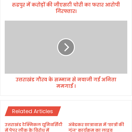
रुद्रपुर में करोड़ों की जीएसटी चोरी का फरार आरोपी
जी
गिरफ्तार।
ए
स
टी
उ
चो
त्त
री
रा
का
खं
फ
ड
रा
गौ
र
र
आ
व
रो
के
पी
उत्तराखंड गौरव के सम्मान से नवाजी गई अनिता
स
गि
ममगाई ।
म्मा
र
न
फ्ता
से
र
न
।
Related Articles
वा
जी
ग
उत्तराखंड टेक्निकल यूनिवर्सिटी
अंबेडकर छात्रावास में ‘छात्रों की
ई
में पेपर लीक के विरोध में
गूंज’ कार्यक्रम का लाइव