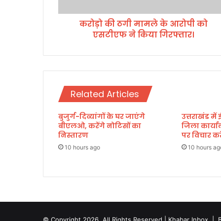
म
ले
करोड़ो की ठगी मामले के आरोपी को
के
एसटीएफ ने किया गिरफ्तार।
आ
रो
पी
को
ए
स
Related Articles
टी
ए
बुजुर्ग-दिव्यांगों के घर जाएंगे
उत्तराखंड में
फ
बीएलओ, करेंगे नोटिसों का
जिला कार्या
ने
निस्तारण
पर विचार करे
कि
या
10 hours ago
10 hours ag
गि
र
फ्ता
र
।
© Copyright 2026, All Rights Reserved | Khabar Inbox |