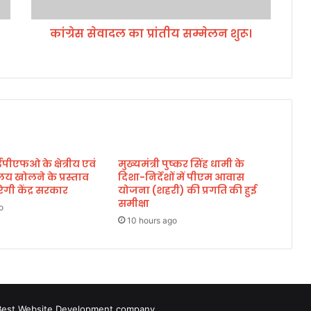
का
प्रां
कांग्रेस सेवादल का प्रांतीय सम्मेलन शुरू।
ती
य
स
म्मे
ल
न
शु
रू
।
 ईपीएफओ के क्षेत्रीय एवं
मुख्यमंत्री पुष्कर सिंह धामी के
लय खोलने के प्रस्ताव
दिशा-निर्देशों में पीएम आवास
गी केंद्र सरकार
योजना (शहरी) की प्रगति की हुई
समीक्षा
o
10 hours ago
Best Website Development company