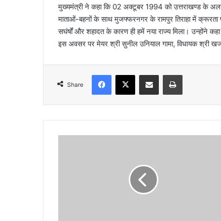
मुख्यमंत्री ने कहा कि 02 अक्टूबर 1994 को उत्तराखण्ड के अलग
a
माताओं-बहनों के साथ मुजफ्फरनगर के रामपुर तिराहा में क्रूरता
i
सघंर्षों और शहादत के कारण ही हमें नया राज्य मिला। उन्होंने क
l
इस अवसर पर मेयर श्री सुनील उनियाल गामा, विधायक श्री खजा
Facebook
X
Share via Email
Print
Share
जि
ला
मु
ख्या
ल
य
पि
थौ