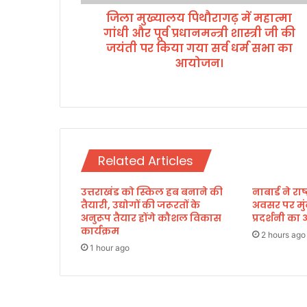
रा
जिला मुख्यालय पिथौरागढ़ में महात्मा
ग
गांधी और पूर्व प्रधानमन्त्री शास्त्री जी की
ढ़
में
जयंती पर किया गया सर्व धर्म सभा का
म
आयोजन।
हा
त्मा
गां
धी
औ
र
Related Articles
पू
र्व
प्र
उत्तराखंड को स्किल हब बनाने की
नाबार्ड ने र
तैयारी, उद्योगों की जरूरतों के
अवसर पर मुं
धा
अनुरूप तैयार होंगे कौशल विकास
प्रदर्शनी 
न
कार्यक्रम
म
2 hours ago
न्त्री
1 hour ago
शा
स्त्री
जी
की