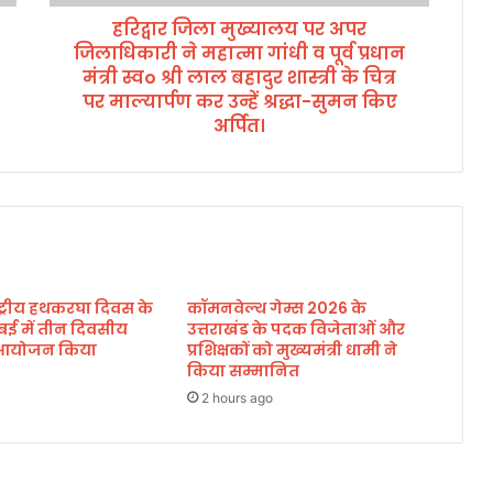
ल
हरिद्वार जिला मुख्यालय पर अपर
य
जिलाधिकारी ने महात्मा गांधी व पूर्व प्रधान
प
र
मंत्री स्वo श्री लाल बहादुर शास्त्री के चित्र
अ
पर माल्यार्पण कर उन्हें श्रद्धा-सुमन किए
प
अर्पित।
र
जि
ला
धि
का
री
ने
म
ाष्ट्रीय हथकरघा दिवस के
कॉमनवेल्थ गेम्स 2026 के
बई में तीन दिवसीय
उत्तराखंड के पदक विजेताओं और
हा
का आयोजन किया
प्रशिक्षकों को मुख्यमंत्री धामी ने
त्मा
किया सम्मानित
गां
धी
2 hours ago
व
पू
र्व
प्र