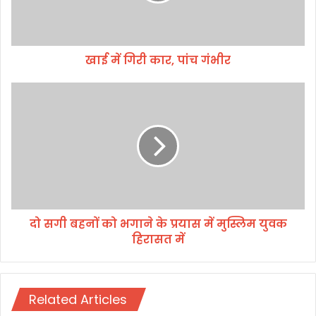
र
,
पां
खाई में गिरी कार, पांच गंभीर
च
गं
भी
दो
र
स
गी
ब
ह
नों
को
भ
गा
दो सगी बहनों को भगाने के प्रयास में मुस्लिम युवक
ने
हिरासत में
के
प्र
या
स
Related Articles
में
मु