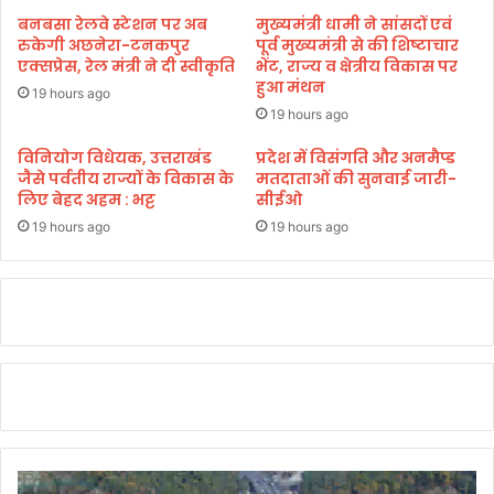
स्लि
बनबसा रेलवे स्टेशन पर अब
मुख्यमंत्री धामी ने सांसदों एवं
म
रुकेगी अछनेरा-टनकपुर
पूर्व मुख्यमंत्री से की शिष्टाचार
यु
एक्सप्रेस, रेल मंत्री ने दी स्वीकृति
भेंट, राज्य व क्षेत्रीय विकास पर
हुआ मंथन
व
19 hours ago
क
19 hours ago
हि
रा
विनियोग विधेयक, उत्तराखंड
प्रदेश में विसंगति और अनमैप्ड
जैसे पर्वतीय राज्यों के विकास के
मतदाताओं की सुनवाई जारी-
स
लिए बेहद अहम : भट्ट
सीईओ
त
में
19 hours ago
19 hours ago