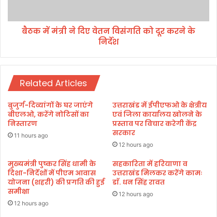
ने
स्टैं
दि
ड
ए
बे
बैठक में मंत्री ने दिए वेतन विसंगति को दूर करने के
वे
ह
निर्देश
त
त
न
र
वि
:
सं
गौ
Related Articles
ग
त
ति
म
को
बुजुर्ग-दिव्यांगों के घर जाएंगे
उत्तराखंड में ईपीएफओ के क्षेत्रीय
दू
बीएलओ, करेंगे नोटिसों का
एवं जिला कार्यालय खोलने के
र
निस्तारण
प्रस्ताव पर विचार करेगी केंद्र
सरकार
क
11 hours ago
र
12 hours ago
ने
के
मुख्यमंत्री पुष्कर सिंह धामी के
सहकारिता में हरियाणा व
दिशा-निर्देशों में पीएम आवास
उत्तराखंड मिलकर करेंगे कामः
नि
योजना (शहरी) की प्रगति की हुई
डाॅ. धन सिंह रावत
र्दे
समीक्षा
श
12 hours ago
12 hours ago