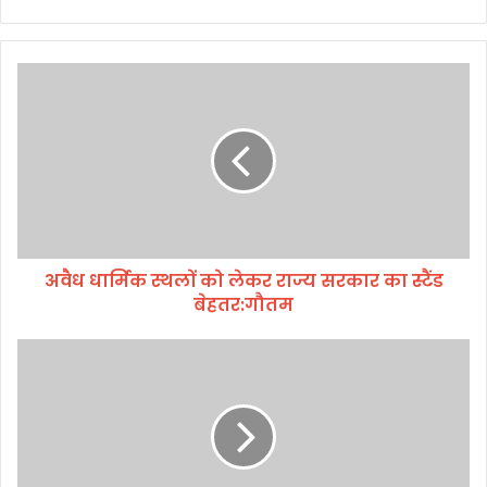
अ
वै
ध
धा
र्मि
क
स्थ
लों
को
अवैध धार्मिक स्थलों को लेकर राज्य सरकार का स्टैंड
ले
बेहतर:गौतम
क
र
रा
बै
ज्य
ठ
स
क
र
में
का
मं
र
त्री
का