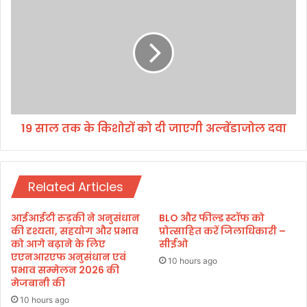
की
9
मु
सा
ला
ल
का
त
त
क
,
के
या
कि
त्रा
शो
तै
19 साल तक के किशोरों को दी जाएगी अल्बेंडाजोल दवा
रों
या
को
रि
दी
यों
जा
की
Related Articles
ए
जा
गी
न
अ
आईआईटी रुड़की ने अनुसंधान
BLO और फील्ड स्टॉफ को
का
ल्बें
की दृश्यता, सहयोग और प्रभाव
प्रोत्साहित करें जिलाधिकारी –
री
डा
को आगे बढ़ाने के लिए
सीईओ
दी
एएनआरएफ अनुसंधान एवं
जो
10 hours ago
प्रभाव सम्मेलन 2026 की
ल
मेजबानी की
द
वा
10 hours ago