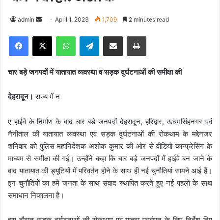
admin
S
April 1, 2023
1,709
2 minutes read
e
Facebook
X
WhatsApp
Telegram
Share via Email
Print
n
d
a
चार बड़े जनपदों में यातायात व्यवस्था व सड़क दुर्घटनाओं की समीक्षा की
n
e
देहरादून।
राज्य में न
m
a
ए हाईवे के निर्माण के बाद चार बड़े जनपदों देहरादून, हरिद्वार, ऊधमसिंहनगर एवं
i
नैनीताल की यातायात व्यवस्था एवं सड़क दुर्घटनाओं की रोकथाम के मद्देनजर
l
शनिवार को पुलिस महानिदेशक अशोक कुमार की ओर से वीडियो कान्फ्रेसिंग के
माध्यम से समीक्षा की गई। उन्होंने कहा कि चार बड़े जनपदों में हाईवे बन जाने के
बाद यातायात की ड्यूटियों में परिवर्तन होने के साथ ही नई चुनौतियां सामने आई हैं।
इन चुनौतियों का हमें जनता के साथ संवाद स्थापित करते हुए नई पहलों के साथ
समाधान निकालना है।
इस दौरान सड़क दुर्घटनाओं की रोकथाम एवं यात्रा प्रबंधन के लिए निर्देश दिए