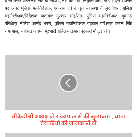
दोनो तरफ वायरलेस सेट के साथ पुलिस कर्मी को नियुक्त किया जाए। इस अवसर
पर अपर पुलिस महानिदेशक, अपराध एवं कानून व्यवस्था वी मुरूगेशन, पुलिस
महानिरीक्षक/निदेशक यातायात मुख्तार मोहसिन, पुलिस महानिरीक्षक, कुमाऊं
परिक्षेत्र नीलेश आनंद भरणे, पुलिस महानिरीक्षक गढ़वाल परिक्षेत्र करन सिंह
नगन्याल, संबंधित जनपद प्रभारी सहित यातायात प्रभारी मौजूद रहे।
बी
के
टी
सी
अ
ध्य
क्ष
ने
रा
बीकेटीसी अध्यक्ष ने राज्यपाल से की मुलाकात, यात्रा
ज्य
तैयारियों की जानकारी दी
पा
ल
से
1