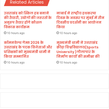
Related Articles
उ
त्त
रा
उत्तराखंड को स्किल हब बनाने
नाबार्ड ने राष्ट्रीय हथकरघा
खं
की तैयारी, उद्योगों की जरूरतों के
दिवस के अवसर पर मुंबई में तीन
ड
अनुरूप तैयार होंगे कौशल
दिवसीय प्रदर्शनी का आयोजन
विकास कार्यक्रम
किया
को
न
10 hours ago
10 hours ago
ई
प
कॉमनवेल्थ गेम्स 2026 के
मुख्यमंत्री धामी ने उत्तराखंड
उत्तराखंड के पदक विजेताओं और
क्रीड़ा विश्वविद्यालय(Sports
ह
प्रशिक्षकों को मुख्यमंत्री धामी ने
University )गौलापार के
चा
किया सम्मानित
निर्माण कार्यों की समीक्षा की
न
दे
10 hours ago
10 hours ago
ने
वा
ला
सा
बि
त
हो
गाः
भ