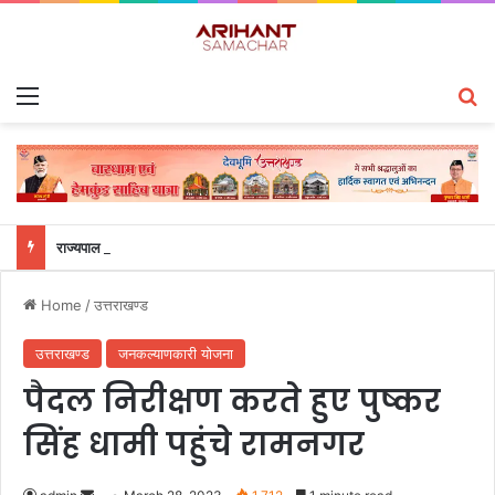
Menu
S
राज्यपाल से महालेखाकार, लेखापरीक्षा उत्तराखंड संजीव कुमार ने की शिष्टाचार भेंट
Home
/
उत्तराखण्ड
उत्तराखण्ड
जनकल्याणकारी योजना
पैदल निरीक्षण करते हुए पुष्कर
सिंह धामी पहुंचे रामनगर