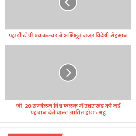
पी
ए
वं
क
ल्च
पहाड़ी टोपी एवं कल्चर से अभिभूत नजर विदेशी मेहमान
र
से
अ
जी
भि
-
भू
2
त
0
न
स
ज
म्मे
र
ल
वि
न
दे
वि
जी-20 सम्मेलन विश्व फलक में उत्तराखंड को नई
शी
श्व
मे
पहचान देने वाला साबित होगाः भट्ट
फ
ह
ल
मा
क
न
में