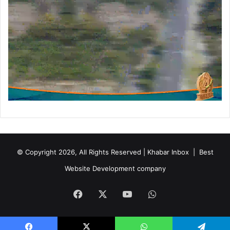
क
सि
त
हु
ये
पा
र्कों
आ
दि
का
सौ
न्द
र्यी
क
© Copyright 2026, All Rights Reserved | Khabar Inbox |
Best
र
ण
Website Development company
की
दृ
Facebook
X
YouTube
WhatsApp
ष्टि
से
लि