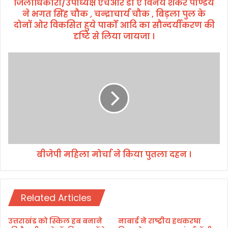
जिलाधिकारी/उपाध्यक्ष एचआर डी ए विनय शंकर पाण्डेय
क्ष
ने भगत सिंह चौक , चन्द्राचार्य चौक , बिड़ला पुल के
ए
च
दोनों ओर विकसित हुये पार्कों आदि का सौन्दर्यीकरण की
आ
दृष्टि से लिया जायजा ।
र
डी
बी
ए
जे
वि
पी
न
म
य
हि
शं
ला
क
मो
र
र्चा
पा
ने
ण्डे
बीजेपी महिला मोर्चा ने किया पुतला दहन ।
कि
य
या
ने
पु
भ
त
ग
Related Articles
ला
त
द
सिं
ह
उत्तराखंड को स्किल हब बनाने
नाबार्ड ने राष्ट्रीय हथकरघा
ह