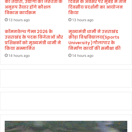
न
की तैयारी, उद्योगों की जरूरतों के
दिवस के अवसर पर मुंबई में तीन
चौ
।
अनुरूप तैयार होंगे कौशल
दिवसीय प्रदर्शनी का आयोजन
क
विकास कार्यक्रम
किया
,
13 hours ago
13 hours ago
च
न्द्रा
कॉमनवेल्थ गेम्स 2026 के
मुख्यमंत्री धामी ने उत्तराखंड
चा
उत्तराखंड के पदक विजेताओं और
क्रीड़ा विश्वविद्यालय(Sports
प्रशिक्षकों को मुख्यमंत्री धामी ने
University )गौलापार के
र्य
किया सम्मानित
निर्माण कार्यों की समीक्षा की
चौ
क
14 hours ago
14 hours ago
,
बि
ड़
ला
पु
ल
के
दो
नों
ओ
र
वि