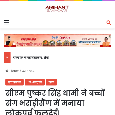
Menu
S
राज्यपाल से महालेखाकार, लेखापरीक्षा उत्तराखंड संजीव कुमार ने की शिष्टाचार भेंट
Home
/
उत्तराखण्ड
उत्तराखण्ड
धर्म-संस्कृति
राज्य
सीएम पुष्कर सिंह धामी ने बच्चों
संग भराड़ीसैंण में मनाया
लोकपर्व फूलदेई।