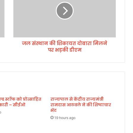
स्था
न
की
शि
का
य
जल संस्थान की शिकायत दोबारा मिलने
त
पर भड़की डीएम
दो
बा
रा
मि
ल
ने
प
र
 स्टॉफ को प्रोत्साहित
राज्यपाल से केंद्रीय राज्यमंत्री
भ
िकारी – सीईओ
रामदास आठवले ने की शिष्टाचार
ड़
भेंट
की
o
डी
19 hours ago
ए
म