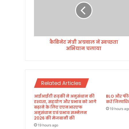
ट
मं
त्री
अ
ग्र
वा
कैबिनेट मंत्री अग्रवाल ने स्वच्छता
ल
अभियान चलाया
ने
स्व
च्छ
ता
अ
भि
Related Articles
या
न
आईआईटी रुड़की ने अनुसंधान की
BLO और फील्ड
च
दृश्यता, सहयोग और प्रभाव को आगे
करें जिलाध
ला
बढ़ाने के लिए एएनआरएफ
या
19 hours ag
अनुसंधान एवं प्रभाव सम्मेलन
2026 की मेजबानी की
19 hours ago