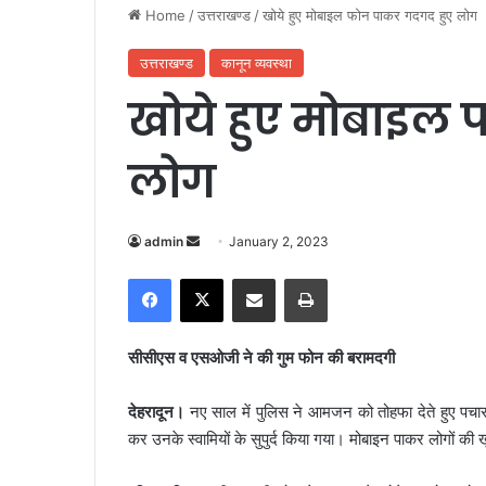
Home
/
उत्तराखण्ड
/
खोये हुए मोबाइल फोन पाकर गदगद हुए लोग
उत्तराखण्ड
कानून व्यवस्था
खोये हुए मोबाइल
लोग
admin
S
January 2, 2023
e
Facebook
X
Share via Email
Print
n
d
a
सीसीएस व एसओजी ने की गुम फोन की बरामदगी
n
e
देहरादून।
नए साल में पुलिस ने आमजन को तोहफा देते हुए प
m
कर उनके स्वा
मियों के सुपुर्द किया गया। मोबाइन पाकर लोगों की
a
i