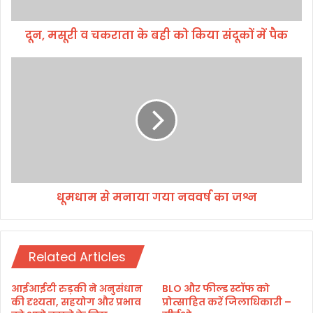
च
क
दून, मसूरी व चकराता के बही को किया संदूकों में पैक
रा
ता
के
धू
ब
म
ही
धा
को
म
कि
से
या
म
सं
ना
दू
या
कों
ग
धूमधाम से मनाया गया नववर्ष का जश्न
में
या
पै
न
क
व
व
Related Articles
र्ष
का
ज
आईआईटी रुड़की ने अनुसंधान
BLO और फील्ड स्टॉफ को
श्न
की दृश्यता, सहयोग और प्रभाव
प्रोत्साहित करें जिलाधिकारी –