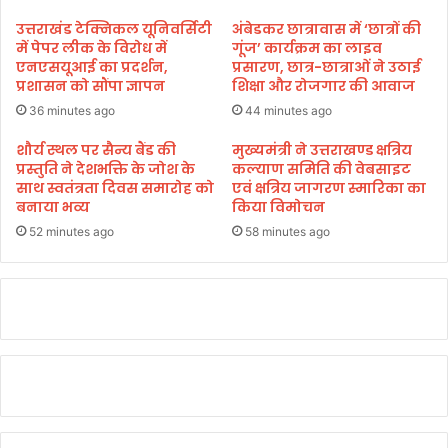
पं
त
उत्तराखंड टेक्निकल यूनिवर्सिटी
अंबेडकर छात्रावास में ‘छात्रों की
घा
में पेपर लीक के विरोध में
गूंज’ कार्यक्रम का लाइव
य
एनएसयूआई का प्रदर्शन,
प्रसारण, छात्र-छात्राओं ने उठाई
प्रशासन को सौंपा ज्ञापन
शिक्षा और रोजगार की आवाज
ल
,
36 minutes ago
44 minutes ago
हा
ल
शौर्य स्थल पर सैन्य बैंड की
मुख्यमंत्री ने उत्तराखण्ड क्षत्रिय
प्रस्तुति ने देशभक्ति के जोश के
कल्याण समिति की वेबसाइट
त
साथ स्वतंत्रता दिवस समारोह को
एवं क्षत्रिय जागरण स्मारिका का
गं
बनाया भव्य
किया विमोचन
भी
र
52 minutes ago
58 minutes ago
,
का
र
के
उ
ड़े
प
र
ख
च्चे