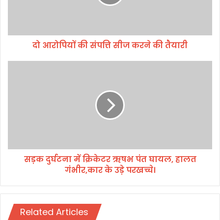
की
सं
प
त्ति
दो आरोपियों की संपत्ति सीज करने की तैयारी
सी
ज
क
स
र
ड़
ने
क
की
दु
तै
र्घ
या
ट
री
ना
में
क्रि
सड़क दुर्घटना में क्रिकेटर ऋषभ पंत घायल, हालत
के
गंभीर,कार के उड़े परखच्चे।
ट
र
ऋ
ष
Related Articles
भ