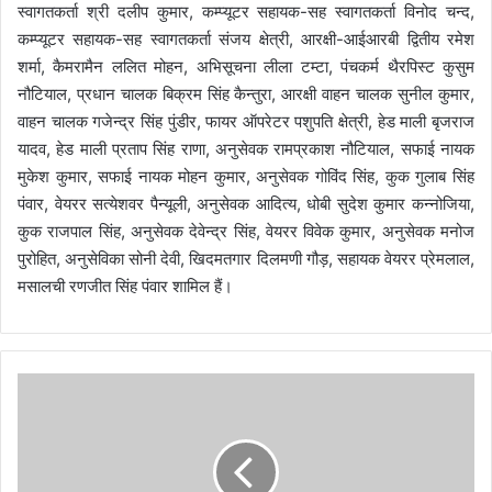
स्वागतकर्ता श्री दलीप कुमार, कम्प्यूटर सहायक-सह स्वागतकर्ता विनोद चन्द,
कम्प्यूटर सहायक-सह स्वागतकर्ता संजय क्षेत्री, आरक्षी-आईआरबी द्वितीय रमेश
शर्मा, कैमरामैन ललित मोहन, अभिसूचना लीला टम्टा, पंचकर्म थैरपिस्ट कुसुम
नौटियाल, प्रधान चालक बिक्रम सिंह कैन्तुरा, आरक्षी वाहन चालक सुनील कुमार,
वाहन चालक गजेन्द्र सिंह पुंडीर, फायर ऑपरेटर पशुपति क्षेत्री, हेड माली बृजराज
यादव, हेड माली प्रताप सिंह राणा, अनुसेवक रामप्रकाश नौटियाल, सफाई नायक
मुकेश कुमार, सफाई नायक मोहन कुमार, अनुसेवक गोविंद सिंह, कुक गुलाब सिंह
पंवार, वेयरर सत्येशवर पैन्यूली, अनुसेवक आदित्य, धोबी सुदेश कुमार कन्नोजिया,
कुक राजपाल सिंह, अनुसेवक देवेन्द्र सिंह, वेयरर विवेक कुमार, अनुसेवक मनोज
पुरोहित, अनुसेविका सोनी देवी, खिदमतगार दिलमणी गौड़, सहायक वेयरर प्रेमलाल,
मसालची रणजीत सिंह पंवार शामिल हैं।
दो
आ
रो
पि
यों