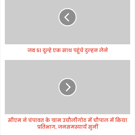
5
1
दू
ल्हे
ए
क
सा
जब 51 दूल्हे एक साथ पहुंचे दुल्हन लेने
थ
प
हुं
सी
चे
ए
दु
म
ल्ह
ने
न
चं
ले
पा
ने
व
त
के
सीएम ने चंपावत के ग्राम उचौलीगोठ में चौपाल में किया
ग्रा
प्रतिभाग, जनसमस्यायें सुनीं
म
उ