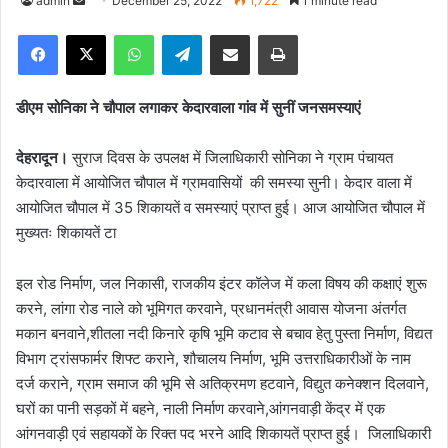
admin
S
December 25, 2022
1,722
1 minute read
e
Facebook
X
WhatsApp
Telegram
Share via Email
Print
n
d
a
डीएम सोनिका ने चौपाल लगाकर केदारवाला गांव में सुनीं जनसमस्याएं
n
e
देहरादून।
सुराज दिवस के उपलक्ष में जिलाधिकारी सोनिका ने ग्राम पंचायत
m
केदारवाला में आयोजित चौपाल में ग्रामवासियों की समस्या सुनी। केदार वाला में
a
आयोजित चौपाल में 35 शिकायतें व समस्याएं प्राप्त हुई। आज आयोजित चौपाल में
i
मुख्यतः शिकायतें टा
l
इल रोड निर्माण, जल निकासी, राजकीय इंटर कॉलेज में कला विषय की कक्षाएं शुरू
करने, लांगा रोड नाले को भूमिगत करवाने, प्रधानमंत्री आवास योजना अंतर्गत
मकान बनवाने,शीतला नदी किनारे कृषि भूमि कटाव से बचाव हेतु पुस्ता निर्माण, विद्यत
विभाग ट्रांसफार्मर शिफ्ट कराने, शौचालय निर्माण, भूमि उत्तराधिकारीओं के नाम
दर्ज कराने, ग्राम समाज की भूमि से अतिक्रमण हटवाने, विद्युत कनेक्शन दिलवाने,
घरों का पानी सड़कों में बहने, नाली निर्माण करवाने,आंगनवाड़ी केंद्र में एक
आंगनवाड़ी एवं सहायकों के रिक्त पद भरने आदि शिकायतें प्राप्त हुई। जिलाधिकारी