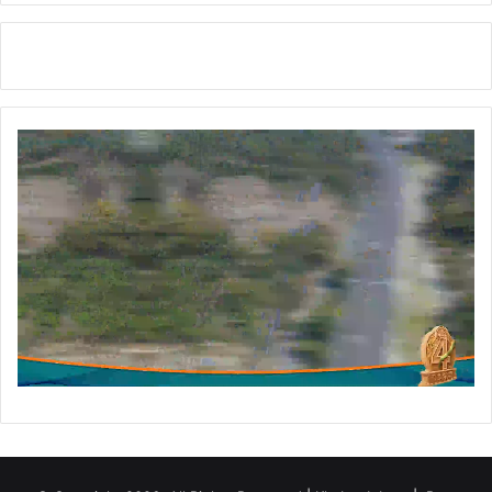
यें
सु
नीं