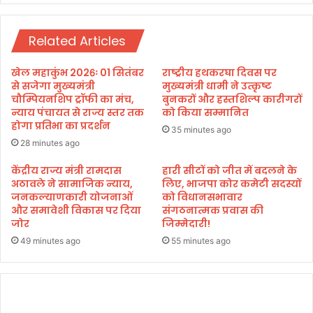
चौ
ली
Related Articles
गो
ठ
में
खेल महाकुंभ 2026ः 01 सितंबर
राष्ट्रीय हथकरघा दिवस पर
चौ
से सजेगा मुख्यमंत्री
मुख्यमंत्री धामी ने उत्कृष्ट
पा
चौम्पियनशिप ट्रॉफी का मंच,
बुनकरों और हस्तशिल्प कारीगरों
न्याय पंचायत से राज्य स्तर तक
को किया सम्मानित
ल
होगा प्रतिभा का प्रदर्शन
में
35 minutes ago
कि
28 minutes ago
या
केंद्रीय राज्य मंत्री रामदास
हारी सीटों को जीत में बदलने के
प्र
अठावले ने सामाजिक न्याय,
लिए, भाजपा कोर कमेटी सदस्यों
ति
जनकल्याणकारी योजनाओं
को विधानसभावार
भा
और समावेशी विकास पर दिया
संगठनात्मक प्रवास की
ग
जोर
जिम्मेदारी!
,
49 minutes ago
55 minutes ago
ज
न
स
म
स्या