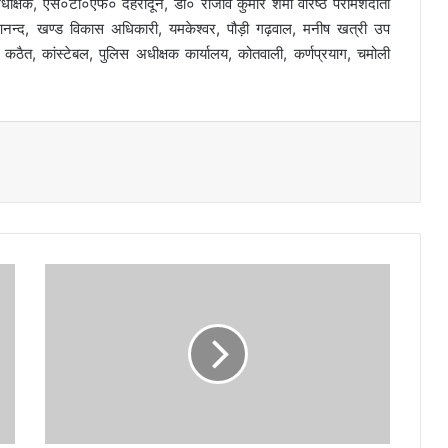
ीक्षक, एस०टी०एफ० देहरादून, डा० राजीव कुमार शर्मा वरिष्ठ परामर्शदाता
ि आनन्द, खण्ड विकास अधिकारी, यमकेश्वर, पौड़ी गढ़वाल, मनीष खत्री उप
कठैत, कांस्टेबल, पुलिस अधीक्षक कार्यालय, कोतवाली, कर्णप्रयाग, चमोली
डॉ
.
आ
र
.
रा
जे
श
कु