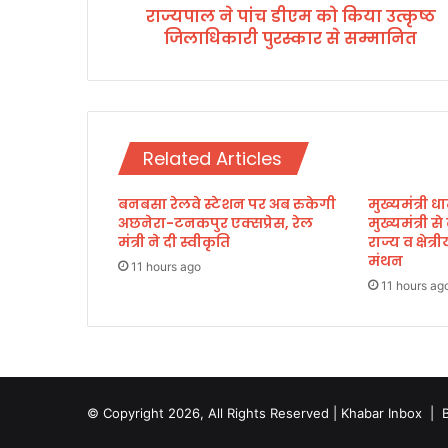
राज्यपाल ने पांच डीएम को किया उत्कृष्ठ
म
जिलाधिकारी पुरस्कार से सम्मानित
को
कि
या
उ
त्कृ
ष्ठ
Related Articles
जि
ला
बनबसा रेलवे स्टेशन पर अब रुकेगी
मुख्यमंत्री धा
धि
अछनेरा-टनकपुर एक्सप्रेस, रेल
मुख्यमंत्री स
का
मंत्री ने दी स्वीकृति
राज्य व क्षेत
री
मंथन
पु
11 hours ago
11 hours ag
र
स्का
र
से
स
म्मा
© Copyright 2026, All Rights Reserved | Khabar Inbox |
नि
त