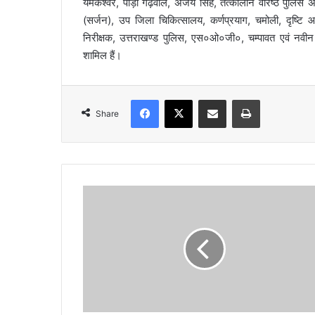
यमकेश्वर, पौड़ी गढ़वाल, अजय सिंह, तत्कालीन वरिष्ठ पुलिस अध
(सर्जन), उप जिला चिकित्सालय, कर्णप्रयाग, चमोली, दृष्ट
निरीक्षक, उत्तराखण्ड पुलिस, एस०ओ०जी०, चम्पावत एवं नवीन 
शामिल हैं।
Facebook
X
Share via Email
Print
Share
रा
ज्य
पा
ल
ने
पां
च
डी
ए