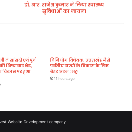
डॉ. आर. राजेश कुमार ने लिया स्वास्थ्य
मा
सुविधाओं का जायजा
र
ने
लि
या
स्वा
स्थ्य
सु
वि
मी ने सांसदों एवं पूर्व
विनियोग विधेयक, उत्तराखंड जैसे
धा
े की शिष्टाचार भेंट,
पर्वतीय राज्यों के विकास के लिए
ओं
्रीय विकास पर हुआ
बेहद अहम : भट्ट
का
जा
11 hours ago
o
य
जा
Best Website Development company