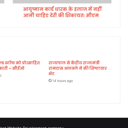
क
आयुष्मान कार्ड धारक के इलाज में नहीं
के
आनी चाहिए देरी की शिकायत: सीएम
इ
ला
ज
में
न
हीं
आ
नी
 स्टॉफ को प्रोत्साहित
राज्यपाल से केंद्रीय राज्यमंत्री
चा
िकारी – सीईओ
रामदास आठवले ने की शिष्टाचार
हि
भेंट
ए
o
दे
14 hours ago
री
की
शि
का
य
त
: