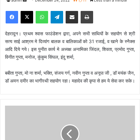
admin
S
December 24, 2022
1,711
Less than a minute
e
Facebook
X
WhatsApp
Telegram
Share via Email
Print
n
d
a
देहरादून। प्रथम श्वास फाउंडेशन द्वारा, अपने सभी साथियों के सहयोग से श्री
n
सत्य साई आश्रम मे दिव्यांग बालक व बालिकाओं को 31 रजाई, व खाने के स्नैक्स
e
आदि दिये गये। इस पुनीत कार्य मे अध्यक्ष अनामिका जिंदल, शिवता, प्रमोद गुप्ता,
m
विनीत गुप्ता, मनोज, कुंकुम सिंघल, इंदु शर्मा,
a
i
बबीता गुप्ता, मो ना शर्मा, भक्ति, संजय गर्ग, नवीन गुप्ता व अनूपा जी , डॉ मयंक जैन,
l
डॉ अमन दमीर का भागीरथी सहयोग रहा। महादेव की कृपा से हम ये सेवा कर सके।
र
फ़ी
सा
ह
ब