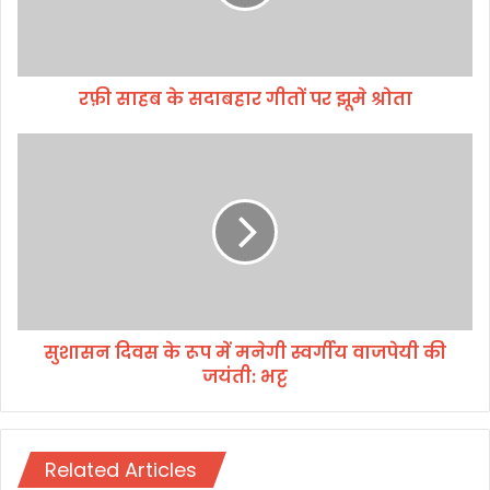
के
स
दा
ब
रफ़ी साहब के सदाबहार गीतों पर झूमे श्रोता
हा
र
गी
सु
तों
शा
प
स
र
न
झू
दि
मे
व
श्रो
स
ता
के
रू
सुशासन दिवस के रूप में मनेगी स्वर्गीय वाजपेयी की
प
जयंती: भट्ट
में
म
ने
गी
Related Articles
स्व
र्गी