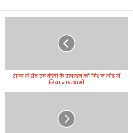
रा
ज्य
में
से
ब
ए
वं
की
वी
राज्य में सेब एवं कीवी के उत्पादन को मिशन मोड में
के
लिया जाएः धामी
उ
त्पा
द
प
न
र्य
को
ट
मि
न
श
का
न
पू
मो
रा