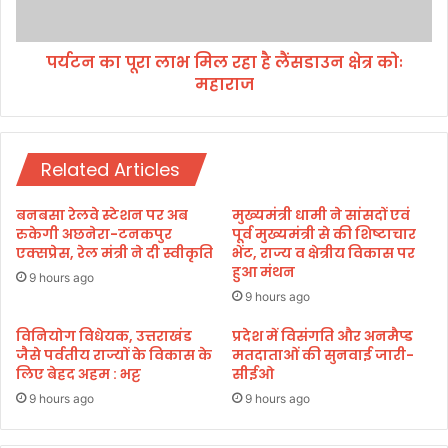
ड
ला
में
भ
लि
पर्यटन का पूरा लाभ मिल रहा है लैंसडाउन क्षेत्र कोः
मि
या
महाराज
ल
जा
र
एः
हा
धा
है
मी
Related Articles
लैं
स
डा
बनबसा रेलवे स्टेशन पर अब
मुख्यमंत्री धामी ने सांसदों एवं
उ
रुकेगी अछनेरा-टनकपुर
पूर्व मुख्यमंत्री से की शिष्टाचार
न
एक्सप्रेस, रेल मंत्री ने दी स्वीकृति
भेंट, राज्य व क्षेत्रीय विकास पर
हुआ मंथन
क्षे
9 hours ago
त्र
9 hours ago
कोः
म
विनियोग विधेयक, उत्तराखंड
प्रदेश में विसंगति और अनमैप्ड
जैसे पर्वतीय राज्यों के विकास के
मतदाताओं की सुनवाई जारी-
हा
लिए बेहद अहम : भट्ट
सीईओ
रा
ज
9 hours ago
9 hours ago