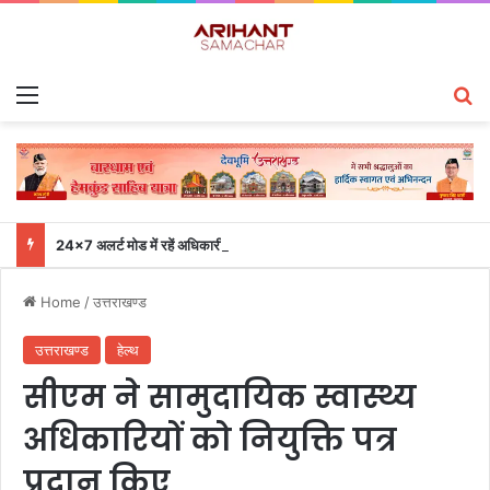
Menu
S
24×7 अलर्ट मोड में रहें अधिकारी-मुख्य सचिव एसईओसी से लगातार जनपदों के साथ समन्वय बनाए रखने के निर्देश
Home
/
उत्तराखण्ड
उत्तराखण्ड
हेल्थ
सीएम ने सामुदायिक स्वास्थ्य
अधिकारियों को नियुक्ति पत्र
प्रदान किए