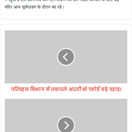
मंदिर आज सूर्यग्रहण के दौरान बंद रहे।
प
रि
व
ह
न
वि
भा
ग
में
परिवहन विभाग में तबादले आरटीओ पठोई चढ़े पहाड़।
त
बा
द
मु
ले
ख्य
आ
मं
र
त्री
टी
पु