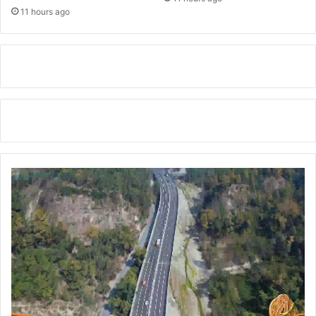
व
11 hours ago
र्ध
न
की
,
प्र
दे
श
की
सु
ख
-
स
मृ
द्धि
ए
वं
खु
श
हा
ली