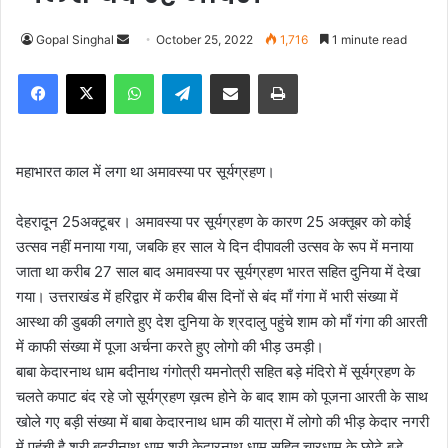
Gopal Singhal
S
October 25, 2022
1,716
1 minute read
e
Facebook
X
WhatsApp
Telegram
Share via Email
Print
n
d
a
n
महाभारत काल में लगा था अमावस्या पर सूर्यग्रहण।
e
m
देहरादून 25अक्टूबर। अमावस्या पर सूर्यग्रहण के कारण 25 अक्तूबर को कोई
a
उत्सव नहीं मनाया गया, जबकि हर साल ये दिन दीपावली उत्सव के रूप में मनाया
i
जाता था करीब 27 साल बाद अमावस्या पर सूर्यग्रहण भारत सहित दुनिया में देखा
l
गया। उत्तराखंड में हरिद्वार में करीब बीस दिनों से बंद माँ गंगा में भारी संख्या में
आस्था की डुबकी लगाते हुए देश दुनिया के श्रदालु पहुंचे शाम को माँ गंगा की आरती
में काफी संख्या में पूजा अर्चना करते हुए लोगो की भीड़ उमड़ी।
बाबा केदारनाथ धाम बदीनाथ गंगोत्री यमनोत्री सहित बड़े मंदिरो में सूर्यग्रहण के
चलते कपाट बंद रहे जो सूर्यग्रहण ख़त्म होने के बाद शाम को पूजना आरती के साथ
खोले गए बड़ी संख्या में बाबा केदारनाथ धाम की यात्रा में लोगो की भीड़ केदार नगरी
में पहुंची है श्री बदरीनाथ धाम श्री केदारनाथ धाम सहित चारधाम के छोटे बड़े