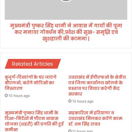
ओ
ष्क
प
र
ठो
सिं
ई
ह
मुख्यमंत्री पुष्कर सिंह धामी ने आवास में गायों की पूजा
च
धा
ढ़े
कर मनाया गोवर्धन की,प्रदेश की सुख- समृद्धि एवं
मी
प
ने
खुशहाली की कामना |
हा
आ
ड़
वा
।
स
में
Related Articles
गा
यों
बुजुर्ग-दिव्यांगों के घर जाएंगे
उत्तराखंड में ईपीएफओ के क्षेत्रीय
की
बीएलओ, करेंगे नोटिसों का
एवं जिला कार्यालय खोलने के
पू
निस्तारण
प्रस्ताव पर विचार करेगी केंद्र
जा
सरकार
10 hours ago
क
10 hours ago
र
म
मुख्यमंत्री पुष्कर सिंह धामी के
सहकारिता में हरियाणा व
दिशा-निर्देशों में पीएम आवास
उत्तराखंड मिलकर करेंगे कामः
ना
योजना (शहरी) की प्रगति की हुई
डाॅ. धन सिंह रावत
या
समीक्षा
गो
11 hours ago