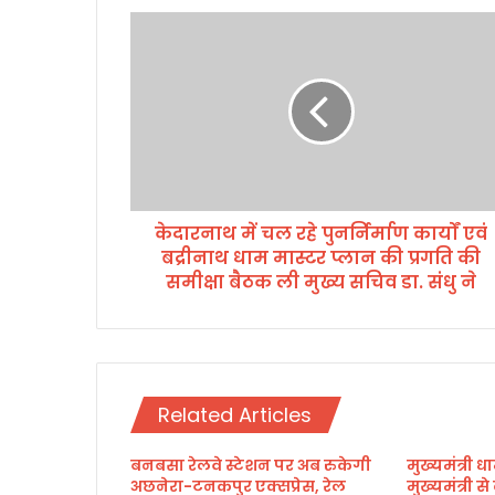
के
दा
र
ना
थ
में
च
ल
र
केदारनाथ में चल रहे पुनर्निर्माण कार्यों एवं
हे
बद्रीनाथ धाम मास्टर प्लान की प्रगति की
पु
न
समीक्षा बैठक ली मुख्य सचिव डा. संधु ने
र्नि
र्मा
ण
का
र्यों
Related Articles
ए
वं
बनबसा रेलवे स्टेशन पर अब रुकेगी
मुख्यमंत्री धा
ब
अछनेरा-टनकपुर एक्सप्रेस, रेल
मुख्यमंत्री स
द्री