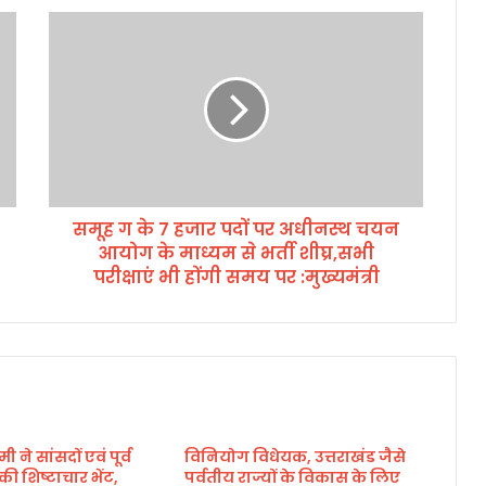
स
मू
ह
ग
के
7
ह
जा
र
समूह ग के 7 हजार पदों पर अधीनस्थ चयन
प
आयोग के माध्यम से भर्ती शीघ्र,सभी
दों
प
परीक्षाएं भी होंगी समय पर :मुख्यमंत्री
र
अ
धी
न
स्थ
च
य
मी ने सांसदों एवं पूर्व
विनियोग विधेयक, उत्तराखंड जैसे
न
े की शिष्टाचार भेंट,
पर्वतीय राज्यों के विकास के लिए
आ