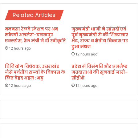
.
भा
दी
में
न
Related Articles
डे
द
रा
या
,
बनबसा रेलवे स्टेशन पर अब
मुख्यमंत्री धामी ने सांसदों एवं
ल
खं
रुकेगी अछनेरा-टनकपुर
पूर्व मुख्यमंत्री से की शिष्टाचार
उ
गा
एक्सप्रेस, रेल मंत्री ने दी स्वीकृति
भेंट, राज्य व क्षेत्रीय विकास पर
पा
हुआ मंथन
ले
12 hours ago
ध्या
त
12 hours ago
य
मा
शै
म
विनियोग विधेयक, उत्तराखंड
प्रदेश में विसंगति और अनमैप्ड
क्षि
जैसे पर्वतीय राज्यों के विकास के
मतदाताओं की सुनवाई जारी-
द
लिए बेहद अहम : भट्ट
सीईओ
क
स्ता
उ
वे
12 hours ago
12 hours ago
त्कृ
ज
ष्ट
ता
पु
र
स्का
र
।