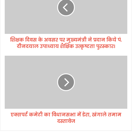
दि
व
स
के
अ
व
शिक्षक दिवस के अवसर पर मुख्यमंत्री ने प्रदान किये पं.
स
दीनदयाल उपाध्याय शैक्षिक उत्कृष्टता पुरस्कार।
र
प
र
ए
मु
क्स
ख्य
प
मं
र्ट
त्री
क
ने
मे
प्र
टी
दा
का
न
वि
कि
एक्सपर्ट कमेटी का विधानसभा में डेरा, खंगाले तमाम
धा
ये
दस्तावेज
न
पं
स