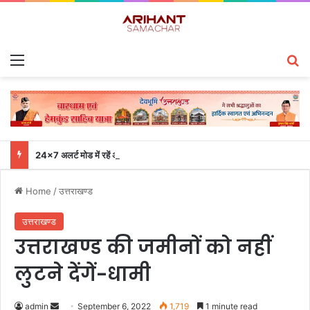
Menu
S
24×7 अलर्ट मोड में रहें अधिकारी-मुख्य सचिव एसईओसी से लगातार जनपदों के साथ समन्वय बनाए रखने के निर्देश
Home
/
उत्तराखण्ड
उत्तराखण्ड
उत्तराखण्ड की जमीनों को नहीं
लुटने देंगें-धामी
admin
S
September 6, 2022
1,719
1 minute read