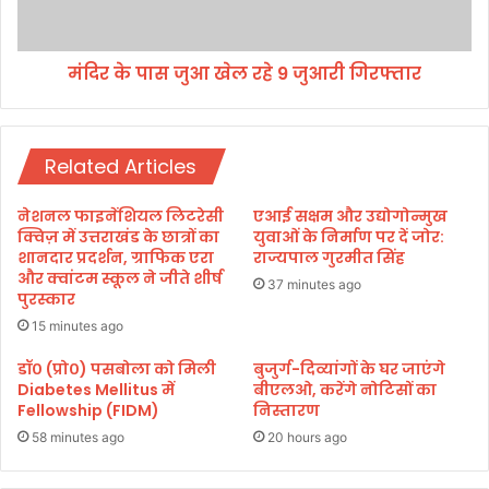
द
जु
आ
खे
मंदिर के पास जुआ खेल रहे 9 जुआरी गिरफ्तार
ल
र
हे
9
Related Articles
जु
आ
री
नेशनल फाइनेंशियल लिटरेसी
एआई सक्षम और उद्योगोन्मुख
गि
क्विज़ में उत्तराखंड के छात्रों का
युवाओं के निर्माण पर दें जोर:
र
शानदार प्रदर्शन, ग्राफिक एरा
राज्यपाल गुरमीत सिंह
और क्वांटम स्कूल ने जीते शीर्ष
फ्ता
37 minutes ago
पुरस्कार
र
15 minutes ago
डॉ० (प्रो०) पसबोला को मिली
बुजुर्ग-दिव्यांगों के घर जाएंगे
Diabetes Mellitus में
बीएलओ, करेंगे नोटिसों का
Fellowship (FIDM)
निस्तारण
58 minutes ago
20 hours ago