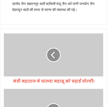
प्रमोद जैन सहारनपुर वाली श्रीमती मंजू जैन धर्म पत्नी जनार्दन जैन
देहरादून वालों की तरफ से पारणा की व्यवस्था की गई।
मं
त्री
म
हा
रा
ज
ने
चा
ल
मंत्री महाराज ने चालदा महासू को चढ़ाई चोल्टी।
दा
म
हा
मु
सू
ख्य
को
मं
च
त्री