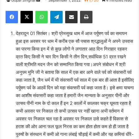
Gopal Singhal
S
September 1, 2022
1,730
4 minutes read
e
Facebook
X
WhatsApp
Telegram
Share via Email
Print
n
d
a
देहरादून 01 सितंबर। श्री प्रेमसुख धाम में आज पर्युषण पर्व का समापन
n
हुआ इस अवसर पर धाम में करीब एक सौ पचास श्रद्धालुओं ने अपने उपवास
e
का पारणा किया इन में से कुछ लोगो ने लगातार आठ दिन निराहार रहकर
m
व्रत किए किसी ने चार दिन किसी ने तीन दिन,सर्वाधिक 51 व्रत रखने
a
वाली श्रीमति मदन जैन को सम्मानित किया गया।अपने संबोधन में श्री
i
अनुपम मुनि जी ने बताया कि साल में एक बार आने वाले पर्व को संवत्सरी पर्व
l
कहा जाता है, जैन धर्म में भी संवत्सरी पर्व साल में एक बार ही आता है इसीलिए
पर्युषण पर्व के आठवें दिन को महा संवत्सरी पर्व कहा जाता है। इसे क्षमा याचना
का आशीष संवत्सरी कहा जाता है हमारी जैन मान्यता के अनुसार पीनी और
उत्सव पीनी नाम के दो काल हैं इन 2 कालों में कालका चक्र घूमता रहता है
कभी अवसर पर निकाल तो कभी उत्सव पर नहीं खाना अभी वर्तमान में
अवसर पर निकाल चल रहा है अवसर पर निकाल उसे कहते हैं विकास से
हराश की ओर आना फल फूल निरस का कम होता होता कम हो ही जाता है
पुरुषों के संस्थान में कमी ओ गाना लंबाई चौड़ाई में कमी और यह कमियां धीरे-