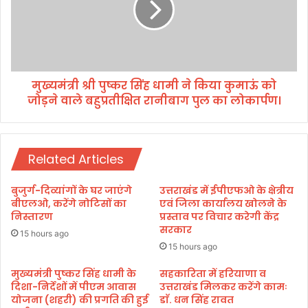
ढ़ा
श्री
ई
पु
चो
ष्क
ल्टी
र
।
सिं
मुख्यमंत्री श्री पुष्कर सिंह धामी ने किया कुमाऊं को
ह
जोड़ने वाले बहुप्रतीक्षित रानीबाग पुल का लोकार्पण।
धा
मी
ने
कि
Related Articles
या
कु
मा
बुजुर्ग-दिव्यांगों के घर जाएंगे
उत्तराखंड में ईपीएफओ के क्षेत्रीय
ऊं
बीएलओ, करेंगे नोटिसों का
एवं जिला कार्यालय खोलने के
को
निस्तारण
प्रस्ताव पर विचार करेगी केंद्र
सरकार
जो
15 hours ago
ड़
15 hours ago
ने
वा
मुख्यमंत्री पुष्कर सिंह धामी के
सहकारिता में हरियाणा व
दिशा-निर्देशों में पीएम आवास
उत्तराखंड मिलकर करेंगे कामः
ले
योजना (शहरी) की प्रगति की हुई
डाॅ. धन सिंह रावत
ब