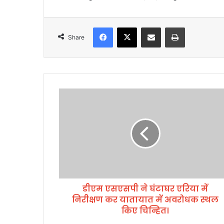
l
Facebook
X
Share via Email
Print
Share
डी
ए
म
ए
स
ए
स
पी
ने
डीएम एसएसपी ने घंटाघर एरिया में
घं
निरीक्षण कर यातायात में अवरोधक स्थल
टा
घ
किए चिन्हित।
र