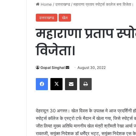
Home
/
उत्तराखण्ड
/
महाराणा प्रताप स्पोर्ट्स कालेज बना विजेता।
उत्तराखण्ड
खेल
महाराणा प्रताप स्प
विजेता।
Gopal Singhal
S
August 30, 2022
e
Facebook
X
Share via Email
Print
n
d
a
n
देहरादून 30 अगस्त। खेल दिवस के उपलक्ष मे आज प्रदर्शिनी हॉकी मै
e
स्पोर्ट्स कॉलेज के एस्ट्रो टर्फ मैदान में खेला गया, जिसे स्पोर
m
जीत लिया! मुख्य अतिथि माननीय खेल मंत्री श्रीमती रेखा आर्य
a
रावतजी, सयुंक्त निदेशक डॉ धर्मेंद्र भट्ट, सयुंक्त निदेशक एस क
i