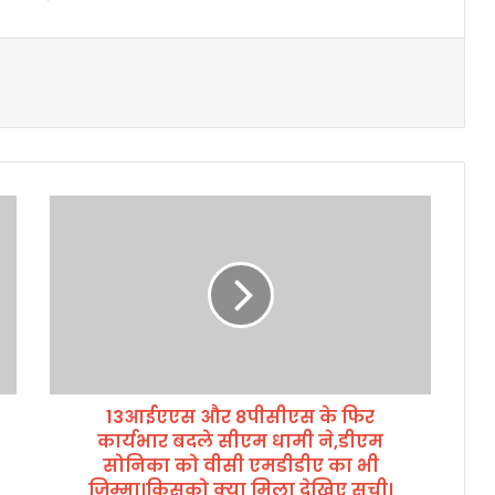
1
3
आ
ई
ए
ए
स
औ
र
13आईएएस और 8पीसीएस के फिर
8
कार्यभार बदले सीएम धामी ने,डीएम
पी
सी
सोनिका को वीसी एमडीडीए का भी
ए
जिम्मा।किसको क्या मिला देखिए सूची।