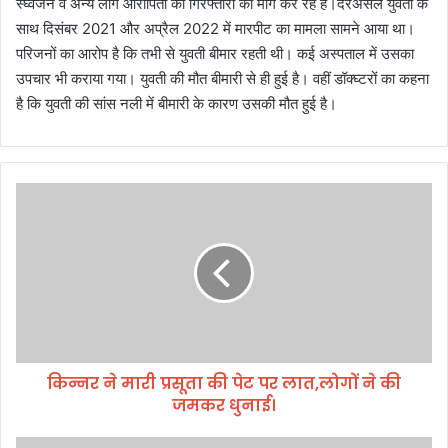
स्घ्वजन व अन्य लोग आरोपितों की गिरफ्तारी की मांग कर रहे हैं।दरअसल युवती के
साथ दिसंबर 2021 और अप्रैल 2022 में मारपीट का मामला सामने आया था।
परिजनों का आरोप है कि तभी से युवती बीमार रहती थी। कई अस्पताल में उसका
उपचार भी कराया गया। युवती की मौत बीमारी से ही हुई है। वहीं डॉक्घ्टरों का कहना
है कि युवती की सांस नली में बीमारी के कारण उसकी मौत हुई है।
कि
न्न
र
ने
मा
री
प्र
सू
ता
किन्नर ने मारी प्रसूता की पेट पर लात,लोगों ने की
की
जमकर धुनाई।
पे
ट
प
पू