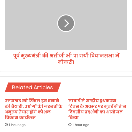
र
र्व
ला
मु
त
ख्य
,
मं
लो
त्री
गों
की
ने
भ
की
ती
ज
पूर्व मुख्यमंत्री की भतीजी भी पा गयी विधानसभा में
जी
म
नौकरी।
भी
क
पा
र
ग
धु
यी
ना
Related Articles
वि
ई
धा
।
न
उत्तराखंड को स्किल हब बनाने
नाबार्ड ने राष्ट्रीय हथकरघा
स
की तैयारी, उद्योगों की जरूरतों के
दिवस के अवसर पर मुंबई में तीन
भा
अनुरूप तैयार होंगे कौशल
दिवसीय प्रदर्शनी का आयोजन
विकास कार्यक्रम
किया
में
नौ
1 hour ago
1 hour ago
क