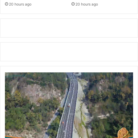
20 hours ago
20 hours ago
प्र
ग
ति
की
स
मी
क्षा
बै
ठ
क
।