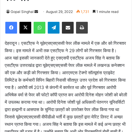
Gopal Singhal
S
August 29, 2022
1,731
1 minute read
e
Facebook
X
WhatsApp
Telegram
Share via Email
Print
n
d
a
देहरादून। एसटीएफ ने यूकेएसएसएससी पेपर लीक मामले में एक और को गिरफ्तार
n
किया। इस मामले में अभी तक एसटीएफ ने 29 लोगों को गिरफ्तार किया है।
e
आज यहां इसकी जानकारी देते हुए एसएसपी एसटीएफ अजय सिंह ने बताया कि
m
एसटीएफ उत्तराखंड द्वारा यूकेएसएसएससी पेपर लीक मामले में लखनऊ कनेक्शन
a
की एक और कड़ी को गिरफ्तार किया। आरएमएस टेक्नो सॉल्यूशंस प्राइवेट
i
लिमिटेड के कर्मचारी विपिन बिहारी निवासी सीतापुर उत्तर प्रदेश को गिरफ्तार किया
l
गया है। आरोपी वर्ष 2013 से कंपनी में कार्यरत था और पूर्व गिरफ्तार आरोपी
अभिषेक वर्मा से पेपर की फोटो कॉपी प्राप्त कर आरोपी दिनेश मोहन जोशी को बरेली
में उपलब्ध कराया गया था। आरोपी दिनेश जोशी पूर्व अधिकारी पंतनगर यूनिवर्सिटी
द्वारा हल्द्वानी व आसपास के चुनिंदा छात्रों को उपरोक्त पेपर लीक किया गया था
जिससे यूकेएसएसएससी वीपीडीओ भर्ती में कुछ छात्रों द्वारा मेरिट लिस्ट में अच्छा
स्थान प्राप्त किया गया। अजय सिंह ने बताया कि इस मामले में कई अन्य छात्र भी
एसटीएफ की रडार में है। उन्होंने बताया कि अभी ओर गिरफ्तारियां होनी बाकी हैं।