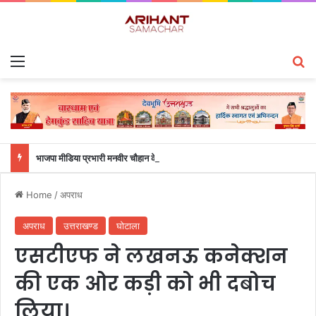
Menu
S
भाजपा मीडिया प्रभारी मनवीर चौहान के आश्वासन के बाद दो सप्ताह से चल रहा महाविद्यालय के छात्रों का धरना समाप्त
Home
/
अपराध
अपराध
उत्तराखण्ड
घोटाला
एसटीएफ ने लखनऊ कनेक्शन
की एक ओर कड़ी को भी दबोच
लिया।