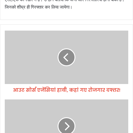
जिनको शीघ्र ही गिरफ्तार कर लिया जायेगा।
आ
उ
ट
सो
र्स
ए
जें
सि
यां
आउट सोर्स एजेंसियां हावी, कहां गए रोजगार दफ्तर!
हा
वी
,
मु
क
ख्य
हां
स
ग
चि
ए
व