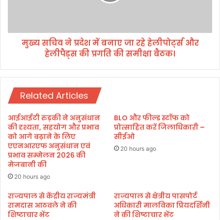
रो
ने
ज
प्र
गा
दे
र
श
मुख्य सचिव ने प्रदेश में बनाए जा रहे हेलीपोर्ट्स और
द
में
फ्त
हेलीपैड्स की प्रगति की समीक्षा बैठक।
ब
र
ना
!
ए
जा
Related Articles
र
हे
हे
आईआईटी रुड़की ने अनुसंधान
BLO और फील्ड स्टॉफ को
ली
की दृश्यता, सहयोग और प्रभाव
प्रोत्साहित करें जिलाधिकारी –
पो
को आगे बढ़ाने के लिए
सीईओ
एएनआरएफ अनुसंधान एवं
र्ट्स
20 hours ago
प्रभाव सम्मेलन 2026 की
औ
मेजबानी की
र
हे
20 hours ago
ली
राज्यपाल से केंद्रीय राज्यमंत्री
राज्यपाल से क्षेत्रीय पासपोर्ट
पै
रामदास आठवले ने की
अधिकारी मालविका प्रियदर्शिनी
ड्स
शिष्टाचार भेंट
ने की शिष्टाचार भेंट
की