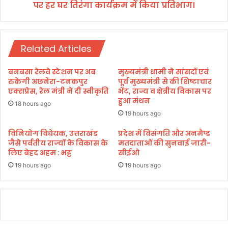
स
पर हर घर तिरंगा कार्यक्रम में किया प्रतिभाग।
आ
म्मा
यो
न
ग
वि
की
जे
Related Articles
अ
ता
ध्य
ओं
क्ष
बनबसा रेलवे स्टेशन पर अब
मुख्यमंत्री धामी ने सांसदों एवं
को
ने
रुकेगी अछनेरा-टनकपुर
पूर्व मुख्यमंत्री से की शिष्टाचार
स
मु
एक्सप्रेस, रेल मंत्री ने दी स्वीकृति
भेंट, राज्य व क्षेत्रीय विकास पर
म्मा
हुआ मंथन
ख्या
18 hours ago
नि
ल
19 hours ago
त
य
क
प
विनियोग विधेयक, उत्तराखंड
प्रदेश में विसंगति और अनमैप्ड
रें
जैसे पर्वतीय राज्यों के विकास के
मतदाताओं की सुनवाई जारी-
र
लिए बेहद अहम : भट्ट
सीईओ
गे
ह
स्वं
र
19 hours ago
19 hours ago
त्र
घ
त्र
र
ता
ति
दि
रं
व
गा
स