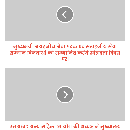
मं
त्री
स
रा
ह
नी
य
मुख्यमंत्री सराहनीय सेवा पदक एवं सराहनीय सेवा
से
सम्मान विजेताओं को सम्मानित करेंगे स्वंत्रत्रता दिवस
वा
प
पर।
द
क
उ
ए
त्त
वं
रा
स
खं
रा
ड
ह
रा
नी
ज्य
य
म
से
हि
वा
उत्तराखंड राज्य महिला आयोग की अध्यक्ष ने मुख्यालय
ला