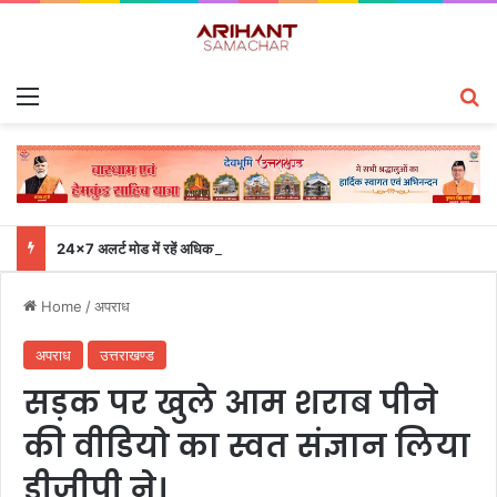
Menu
S
24×7 अलर्ट मोड में रहें अधिकारी-मुख्य सचिव एसईओसी से लगातार जनपदों के साथ समन्वय बनाए रखने के निर्देश
Home
/
अपराध
अपराध
उत्तराखण्ड
सड़क पर खुले आम शराब पीने
की वीडियो का स्वत संज्ञान लिया
डीजीपी ने।