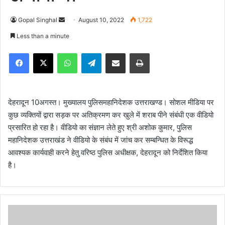
Gopal Singhal
S
August 10, 2022
1,722
e
Less than a minute
n
Facebook
X
WhatsApp
Telegram
Share via Email
Print
d
a
n
e
देहरादून 10अगस्त। मुख्यालय पुलिसमहानिदेशक उत्तराखण्ड। सोशल मीडिया पर
m
कुछ व्यक्तियों द्वारा सड़क पर अतिक्रमण कर खुले में शराब पीने संबंधी एक वीडियो
a
प्रसारित हो रहा है। वीडियो का संज्ञान लेते हुए श्री अशोक कुमार, पुलिस
i
महानिदेशक उत्तराखंड ने वीडियो के संबंध में जांच कर सम्बन्धित के विरूद्ध
l
आवश्यक कार्यवाही करने हेतु वरिष्ठ पुलिस अधीक्षक, देहरादून को निर्देशित किया
है।
मु
ख्य