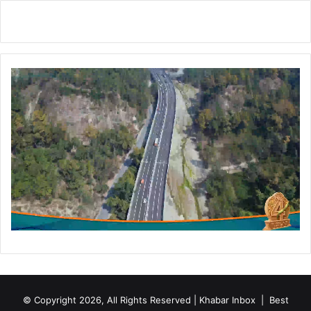
का
प
र्य
र
क्र
।
म
में
कि
या
प्र
ति
भा
ग
।
© Copyright 2026, All Rights Reserved | Khabar Inbox |
Best