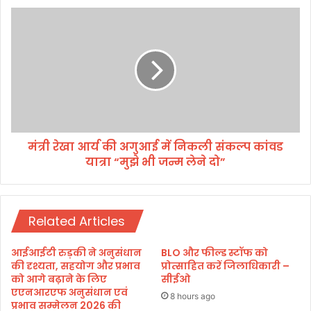
ज
मं
रू
त्री
री
रे
है
खा
आ
आ
म
र्य
ज
की
न
अ
का
गु
जा
मंत्री रेखा आर्य की अगुआई में निकली संकल्प कांवड
आ
गृ
यात्रा “मुझे भी जन्म लेने दो”
ई
त
में
हो
नि
नाः
क
म
Related Articles
ली
हा
सं
रा
क
आईआईटी रुड़की ने अनुसंधान
BLO और फील्ड स्टॉफ को
ज
ल्प
की दृश्यता, सहयोग और प्रभाव
प्रोत्साहित करें जिलाधिकारी –
कां
को आगे बढ़ाने के लिए
सीईओ
एएनआरएफ अनुसंधान एवं
व
8 hours ago
प्रभाव सम्मेलन 2026 की
ड