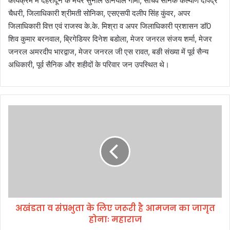
कार्यक्रम में देहरादून के मेयर सुनील उनियाल गामा, सचिव सैनिक कल्याण दीपेंद्र
चैधरी, जिलाधिकारी श्रीमती सोनिका, एसएसपी दलीप सिंह कुंवर, अपर
जिलाधिकारी वित्त एवं राजस्व के.के. मिश्रा व अपर जिलाधिकारी प्रशासन डाॅ0
शिव कुमार बरनवाल, ब्रिगेडियर दिनेश बडोला, मेजर जनरल संजय शर्मा, मेजर
जनरल अमरदीप भारद्वाज, मेजर जनरल जी एस रावत, बङी संख्या में पूर्व सैन्य
अधिकारी, पूर्व सैनिक और शहीदों के परिवार जन उपस्थित थे।
अ
खं
ड
ता
व
सं
प्र
भु
ता
अखंडता व संप्रभुता के लिए जरूरी है आमजन का जागृत
के
होनाः महाराज
लि
ए