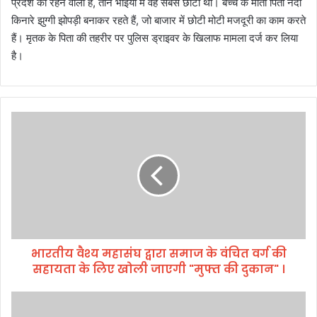
प्रदेश का रहने वाला है, तीन भाइयों में वह सबसे छोटा था। बच्चे के माता पिता नदी
किनारे झुग्गी झोपड़ी बनाकर रहते हैं, जो बाजार में छोटी मोटी मजदूरी का काम करते
हैं। मृतक के पिता की तहरीर पर पुलिस ड्राइवर के खिलाफ मामला दर्ज कर लिया
है।
भा
र
ती
य
वै
श्य
म
हा
सं
भारतीय वैश्य महासंघ द्वारा समाज के वंचित वर्ग की
घ
सहायता के लिए खोली जाएगी "मुफ्त की दुकान" ।
द्वा
रा
स
श्री
मा
म