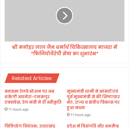
ज
नो
के
ह
वं
र
चि
ला
त
ल
व
जै
र्ग
न
की
श्री मनोहर लाल जैन धर्मार्थ चिकित्सालय माजरा में
ध
स
*फिजियोथैरेपी सेवा का शुभारंभ*
र्मा
हा
र्थ
य
चि
ता
कि
के
Related Articles
त्सा
लि
ल
ए
य
बनबसा रेलवे स्टेशन पर अब
मुख्यमंत्री धामी ने सांसदों एवं
खो
मा
रुकेगी अछनेरा-टनकपुर
पूर्व मुख्यमंत्री से की शिष्टाचार
ली
ज
एक्सप्रेस, रेल मंत्री ने दी स्वीकृति
भेंट, राज्य व क्षेत्रीय विकास पर
जा
हुआ मंथन
रा
11 hours ago
ए
में
11 hours ago
गी
*
"
फि
विनियोग विधेयक, उत्तराखंड
प्रदेश में विसंगति और अनमैप्ड