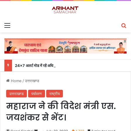
Menu
S
24×7 अलर्ट मोड में रहें अधिकारी-मुख्य सचिव एसईओसी से लगातार जनपदों के साथ समन्वय बनाए रखने के निर्देश
Home
/
उत्तराखण्ड
उत्तराखण्ड
पर्यावरण
राष्ट्रीय
महाराज ने की विदेश मंत्री एस.
जयशंकर से भेंट।