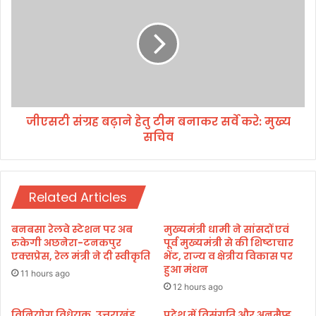
न
ए
आ
स
यो
टी
ग
सं
की
ग्र
भ
ह
र्ती
ब
में
ढ़ा
ग
जीएसटी संग्रह बढ़ाने हेतु टीम बनाकर सर्वे करे: मुख्य
ने
ड़
सचिव
हे
ब
तु
ड़ी
टी
की
म
मु
Related Articles
ब
ख्य
ना
मं
क
बनबसा रेलवे स्टेशन पर अब
मुख्यमंत्री धामी ने सांसदों एवं
त्री
र
रुकेगी अछनेरा-टनकपुर
पूर्व मुख्यमंत्री से की शिष्टाचार
से
स
एक्सप्रेस, रेल मंत्री ने दी स्वीकृति
भेंट, राज्य व क्षेत्रीय विकास पर
की
हुआ मंथन
र्वे
11 hours ago
शि
क
12 hours ago
का
रे
य
:
विनियोग विधेयक, उत्तराखंड
प्रदेश में विसंगति और अनमैप्ड