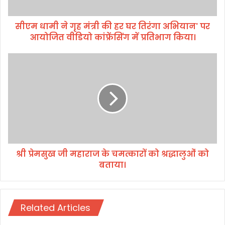
ह
मं
सीएम धामी ने गृह मंत्री की हर घर तिरंगा अभियान' पर
त्री
आयोजित वीडियो कांफ्रेंसिंग में प्रतिभाग किया।
की
ह
र
श्री
घ
प्रे
र
म
ति
सु
रं
ख
गा
जी
अ
म
भि
हा
या
रा
न
श्री प्रेमसुख जी महाराज के चमत्कारों को श्रद्धालुओं को
ज
'
बताया।
के
प
च
र
म
आ
त्का
यो
Related Articles
रों
जि
को