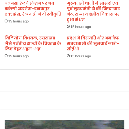
त
श्र
बनबसा रेलवे स्टेशन पर अब
मुख्यमंत्री धामी ने सांसदों एवं
वी
द्धा
रुकेगी अछनेरा-टनकपुर
पूर्व मुख्यमंत्री से की शिष्टाचार
डि
लु
एक्सप्रेस, रेल मंत्री ने दी स्वीकृति
भेंट, राज्य व क्षेत्रीय विकास पर
यो
हुआ मंथन
ओं
15 hours ago
कां
को
15 hours ago
फ्रें
ब
सिं
ता
विनियोग विधेयक, उत्तराखंड
प्रदेश में विसंगति और अनमैप्ड
ग
जैसे पर्वतीय राज्यों के विकास के
मतदाताओं की सुनवाई जारी-
या
लिए बेहद अहम : भट्ट
सीईओ
में
।
प्र
15 hours ago
15 hours ago
ति
भा
ग
कि
या
।