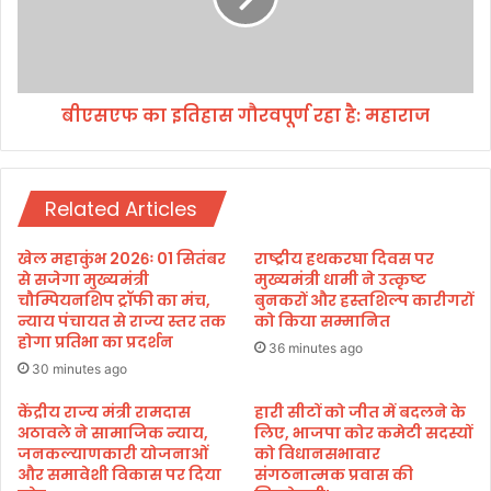
प
का
र
इ
डी
ति
ए
हा
म
बीएसएफ का इतिहास गौरवपूर्ण रहा है: महाराज
स
ने
गौ
लि
र
या
व
सं
Related Articles
पू
ज्ञा
र्ण
न
र
खेल महाकुंभ 2026ः 01 सितंबर
राष्ट्रीय हथकरघा दिवस पर
,
हा
से सजेगा मुख्यमंत्री
मुख्यमंत्री धामी ने उत्कृष्ट
स
है
चौम्पियनशिप ट्रॉफी का मंच,
बुनकरों और हस्तशिल्प कारीगरों
रि
न्याय पंचायत से राज्य स्तर तक
को किया सम्मानित
:
होगा प्रतिभा का प्रदर्शन
का
म
36 minutes ago
के
हा
30 minutes ago
हा
रा
केंद्रीय राज्य मंत्री रामदास
हारी सीटों को जीत में बदलने के
थ
ज
अठावले ने सामाजिक न्याय,
लिए, भाजपा कोर कमेटी सदस्यों
का
जनकल्याणकारी योजनाओं
को विधानसभावार
हु
और समावेशी विकास पर दिया
संगठनात्मक प्रवास की
आ