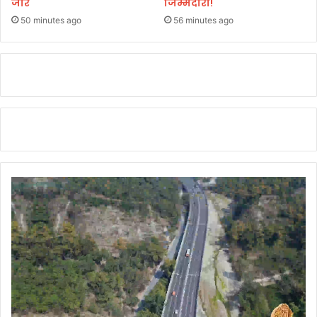
जोर
जिम्मेदारी!
स
50 minutes ago
56 minutes ago
फ
ल
आ
प
रे
श
न