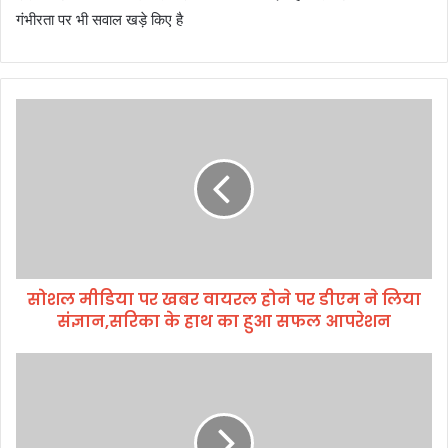
गंभीरता पर भी सवाल खड़े किए है
सो
श
ल
मी
डि
या
प
र
ख
सोशल मीडिया पर खबर वायरल होने पर डीएम ने लिया
ब
संज्ञान,सरिका के हाथ का हुआ सफल आपरेशन
र
वा
य
बी
र
ए
ल
स
हो
ए
ने
फ