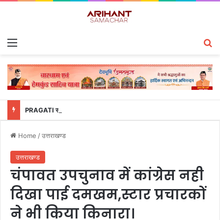
Menu
S
PRAGATI समीक्षा में उत्तराखंड पुलिस का डंका, साइबर अपराध प्रबंधन में देश के टॉप-5 राज्यों में शामिल
Home
/
उत्तराखण्ड
उत्तराखण्ड
चंपावत उपचुनाव में कांग्रेस नही
दिखा पाई दमखम,स्टार प्रचारकों
ने भी किया किनारा।