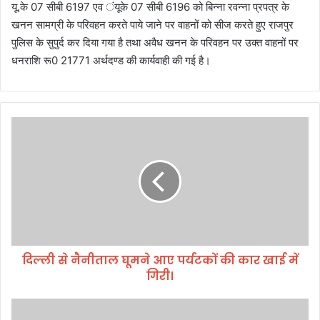
यू.के 07 सीबी 6197 एव ंयूके 07 सीबी 6196 को बिन्ना रवन्ना प्रपत्र के
खनन सामग्री के परिवहन करते पाये जाने पर वाहनों को सीज करते हुए राजपुर
पुलिस के सुपुर्द कर दिया गया है तथा अवैध खनन के परिवहन पर उक्त वाहनों पर
धनराशि रू0 21771 अर्थदण्ड की कार्यवाही की गई है।
दि
ल्ली
से
नै
नी
ता
ल
घू
म
दिल्ली से नैनीताल घूमने आए पर्यटकों की कार खाई में
ने
गिरी।
आ
ए
प
अ
र्य