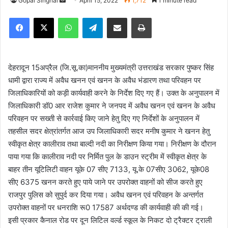
Gopal Singhal
S
April 15, 2022
1,712
1 minute read
e
Facebook
X
WhatsApp
Telegram
Share via Email
Print
n
d
a
n
देहरादून 15अप्रैल (जि.सू.का)माननीय मुख्यमंत्री उत्तराखंड सरकार पुष्कर सिंह
e
धामी द्वारा राज्य में अवैध खनन एवं खनन के अवैध भंडारण तथा परिवहन पर
m
जिलाधिकारियों को कड़ी कार्यवाही करने के निर्देश दिए गए हैं। उक्त के अनुपालन में
a
जिलाधिकारी डॉ0 आर राजेश कुमार ने जनपद में अवैध खनन एवं खनन के अवैध
i
परिवहन पर सख्ती से कार्रवाई किए जाने हेतु दिए गए निर्देशों के अनुपालन में
l
तहसील सदर क्षेत्रांतर्गत आज उप जिलाधिकारी सदर मनीष कुमार ने खनन हेतु
स्वीकृत क्षेत्र कालीराव तथा बाल्दी नदी का निरीक्षण किया गया। निरीक्षण के दौरान
पाया गया कि कालीराव नदी पर निर्मित पुल के डाउन स्ट्रीम में स्वीकृत क्षेत्र के
बाहर तीन यूटिलिटी वाहन यूके 07 सीए 7133, यू.के 07सीए 3062, यूके08
सीए 6375 खनन करते हुए पाये जाने पर उपरोक्त वाहनों को सीज करते हुए
राजपुर पुलिस को सुपुर्द कर दिया गया। अवैध खनन एवं परिवहन के अन्तर्गत
उपरोक्त वाहनों पर धनराशि रू0 17587 अर्थदण्ड की कार्यवाही की की गई।
इसी प्रकार कैनाल रोड पर दून लिटिल वर्ल्ड स्कूल के निकट दो ट्रैक्टर ट्राली