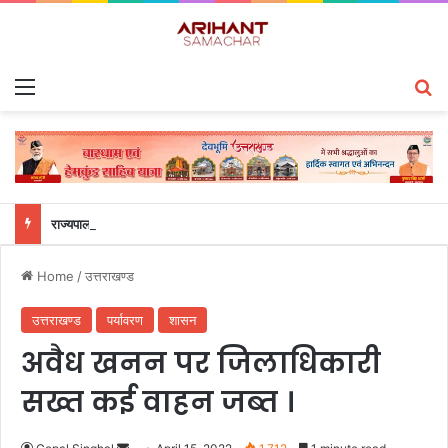
Menu
S
राज्यपाल से महालेखाकार, लेखापरीक्षा उत्तराखंड संजीव कुमार ने की शिष्टाचार भेंट
Home
/
उत्तराखण्ड
उत्तराखण्ड
पर्यावरण
शासन
अवैध खनन पर जिलाधिकारी
सख्त कई वाहन जब्त ।