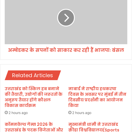
म्बे
ट
ड
कों
क
की
र
का
के
र
स
खा
प
ई
नों
में
अम्बेडकर के सपनों को साकार कर रही हैं भाजपाः बंसल
को
गि
सा
री
का
।
र
Related Articles
क
र
र
उत्तराखंड को स्किल हब बनाने
नाबार्ड ने राष्ट्रीय हथकरघा
ही
की तैयारी, उद्योगों की जरूरतों के
दिवस के अवसर पर मुंबई में तीन
हैं
अनुरूप तैयार होंगे कौशल
दिवसीय प्रदर्शनी का आयोजन
विकास कार्यक्रम
किया
भा
ज
2 hours ago
2 hours ago
पाः
कॉमनवेल्थ गेम्स 2026 के
मुख्यमंत्री धामी ने उत्तराखंड
बं
उत्तराखंड के पदक विजेताओं और
क्रीड़ा विश्वविद्यालय(Sports
स