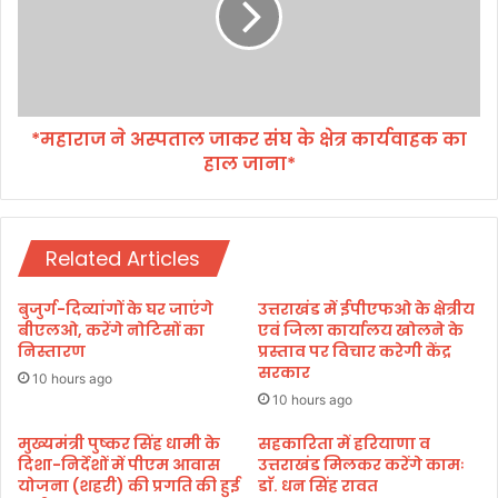
व
ज
सं
ने
त
अ
उ
स्प
त्स
ता
व
*महाराज ने अस्पताल जाकर संघ के क्षेत्र कार्यवाहक का
ल
का
हाल जाना*
जा
आ
क
गा
र
ज
सं
Related Articles
घ
के
क्षे
बुजुर्ग-दिव्यांगों के घर जाएंगे
उत्तराखंड में ईपीएफओ के क्षेत्रीय
त्र
बीएलओ, करेंगे नोटिसों का
एवं जिला कार्यालय खोलने के
का
निस्तारण
प्रस्ताव पर विचार करेगी केंद्र
सरकार
र्य
10 hours ago
वा
10 hours ago
ह
क
मुख्यमंत्री पुष्कर सिंह धामी के
सहकारिता में हरियाणा व
दिशा-निर्देशों में पीएम आवास
उत्तराखंड मिलकर करेंगे कामः
का
योजना (शहरी) की प्रगति की हुई
डाॅ. धन सिंह रावत
हा