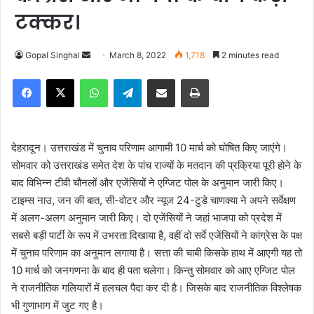
टक्कर।
Gopal Singhal
S
March 8, 2022
1,718
2 minutes read
e
Facebook
X
WhatsApp
Telegram
Share via Email
Print
n
d
a
n
देहरादून। उत्तराखंड में चुनाव परिणाम आगामी 10 मार्च को घोषित किए जाएंगे।
e
सोमवार को उत्तराखंड समेत देश के पांच राज्यों के मतदान की प्रक्रिया पूरी होने के
m
बाद विभिन्न टीवी चौनलों और एजेंसियों ने एग्जिट पोल के अनुमान जारी किए।
a
टाइम्स नाउ, जन की बात, सी-वोटर और न्यूज 24-टुडे चाणक्या ने अपने सर्वेक्षण
i
में अलग-अलग अनुमान जारी किए। दो एजेंसियों ने जहां भाजपा को प्रदेश में
l
सबसे बड़ी पार्टी के रूप में उभरता दिखाया है, वहीं दो सर्वे एजेंसियों ने कांग्रेस के पक्ष
में चुनाव परिणाम का अनुमान लगाया है। सत्ता की चाबी किसके हाथ में आएगी यह तो
10 मार्च को जनगणना के बाद ही पता चलेगा। किन्तु सोमवार को आए एग्जिट पोल
ने राजनीतिक गलियारों में हलचल पैदा कर दी है। जिसके बाद राजनीतिक विश्लेषक
भी गुणाभाग में जुट गए है।