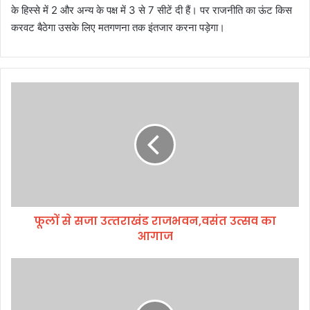
के हिस्से में 2 और अन्य के पक्ष में 3 से 7 सीटें दी हैं। पर राजनीति का ऊंट किस
करवट बैठेगा उसके लिए मतगणना तक इंतजार करना पड़ेगा।
फू
लों
से
स
जा
उ
त्‍त
रा
खं
फूलों से सजा उत्‍तराखंड राजभवन,वसंत उत्सव का
ड
आगाज
रा
ज
भ
*
व
म
न
हा
,
रा