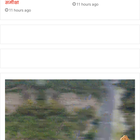
समीक्षा
ल
11 hours ago
जा
11 hours ago
ना
*