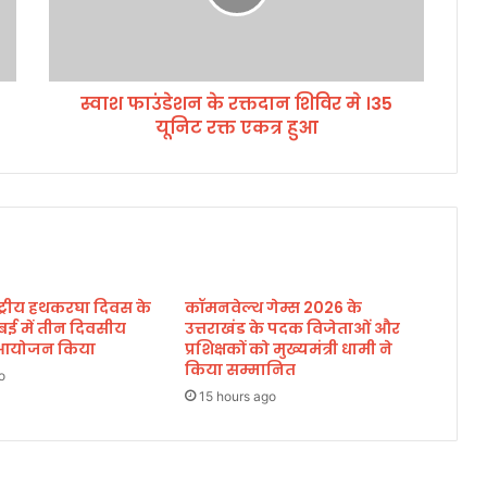
श
न
के
र
स्वाश फाउंडेशन के रक्तदान शिविर मे ।35
क्त
यूनिट रक्त एकत्र हुआ
दा
न
शि
वि
र
मे
।
3
ाष्ट्रीय हथकरघा दिवस के
कॉमनवेल्थ गेम्स 2026 के
5
बई में तीन दिवसीय
उत्तराखंड के पदक विजेताओं और
यू
का आयोजन किया
प्रशिक्षकों को मुख्यमंत्री धामी ने
नि
किया सम्मानित
o
ट
15 hours ago
र
क्त
ए
क