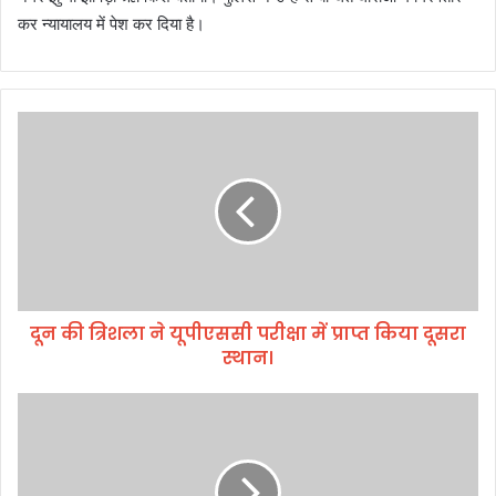
कर न्यायालय में पेश कर दिया है।
दू
न
की
त्रि
श
ला
ने
यू
पी
दून की त्रिशला ने यूपीएससी परीक्षा में प्राप्त किया दूसरा
ए
स्थान।
स
सी
प
स्था
री
ई
क्षा
रा
में
ज
प्रा