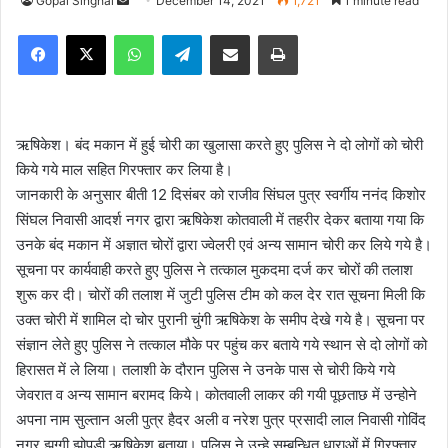
Gopal Singhal
S
December 14, 2021
1,721
1 minute read
e
Facebook
X
WhatsApp
Telegram
Share via Email
Print
n
d
a
n
ऋषिकेश। बंद मकान में हुई चोरी का खुलासा करते हुए पुलिस ने दो लोगों को चोरी
e
किये गये माल सहित गिरफ्तार कर लिया है।
m
जानकारी के अनुसार बीती 12 दिसंबर को राजीव सिंघल पुत्र स्वर्गीय ननंद किशोर
a
i
सिंघल निवासी आदर्श नगर द्वारा ऋषिकेश कोतवाली में तहरीर देकर बताया गया कि
l
उनके बंद मकान में अज्ञात चोरों द्वारा ज्वेलरी एवं अन्य सामान चोरी कर लिये गये है।
सूचना पर कार्यवाही करते हुए पुलिस ने तत्काल मुकदमा दर्ज कर चोरों की तलाश
शुरू कर दी। चोरों की तलाश में जुटी पुलिस टीम को कल देर रात सूचना मिली कि
उक्त चोरी में शामिल दो चोर पुरानी चुंगी ऋषिकेश के समीप देखे गये है। सूचना पर
संज्ञान लेते हुए पुलिस ने तत्काल मौके पर पहुंच कर बताये गये स्थान से दो लोगों को
हिरासत में ले लिया। तलाशी के दौरान पुलिस ने उनके पास से चोरी किये गये
जेवरात व अन्य सामान बरामद किये। कोतवाली लाकर की गयी पूछताछ में उन्होने
अपना नाम सुल्तान अली पुत्र हैदर अली व नरेश पुत्र प्रसादी लाल निवासी गोविंद
नगर झुग्गी झोपड़ी ऋषिकेश बताया। पुलिस ने उन्हे सम्बन्धित धाराओं में गिरफ्तार