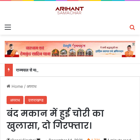
Menu
S
राज्यपाल से महालेखाकार, लेखापरीक्षा उत्तराखंड संजीव कुमार ने की शिष्टाचार भेंट
Home
/
अपराध
अपराध
उत्तराखण्ड
बंद मकान में हुई चोरी का
खुलासा, दो गिरफ्तार।