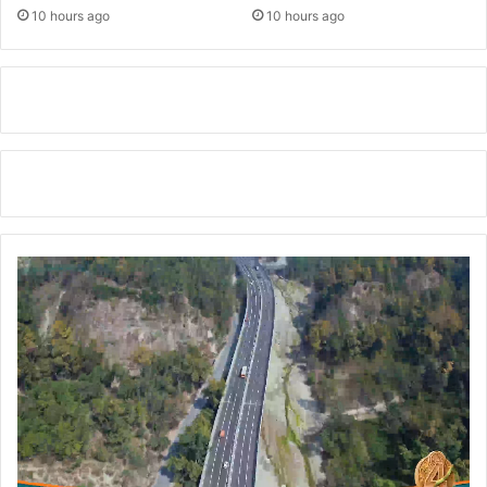
बै
10 hours ago
10 hours ago
ठे
का
शी
को
पु
लि
स
ने
उ
ठा
या
।