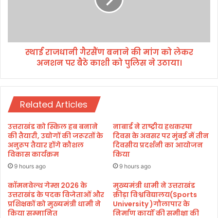
धा
प्त
नी
कि
गै
या
र
दू
सैं
स
स्थाई राजधानी गैरसैंण बनाने की मांग को लेकर
ण
रा
अनशन पर बैठे काशी को पुलिस ने उठाया।
ब
स्था
ना
न
ने
।
की
Related Articles
मां
ग
को
उत्तराखंड को स्किल हब बनाने
नाबार्ड ने राष्ट्रीय हथकरघा
ले
की तैयारी, उद्योगों की जरूरतों के
दिवस के अवसर पर मुंबई में तीन
क
अनुरूप तैयार होंगे कौशल
दिवसीय प्रदर्शनी का आयोजन
विकास कार्यक्रम
किया
र
अ
9 hours ago
9 hours ago
न
श
कॉमनवेल्थ गेम्स 2026 के
मुख्यमंत्री धामी ने उत्तराखंड
उत्तराखंड के पदक विजेताओं और
क्रीड़ा विश्वविद्यालय(Sports
न
प्रशिक्षकों को मुख्यमंत्री धामी ने
University )गौलापार के
प
किया सम्मानित
निर्माण कार्यों की समीक्षा की
र