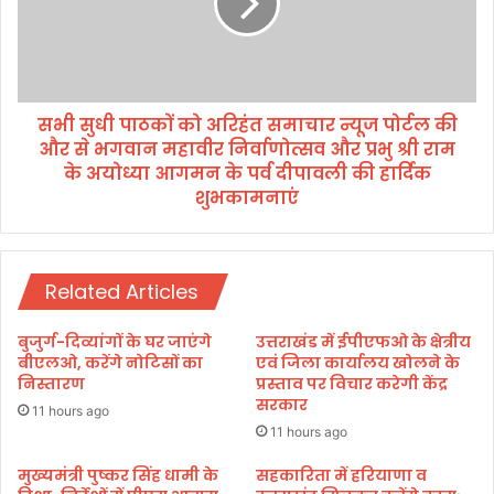
श
पा
वा
ठ
सि
कों
यों
को
को
अ
दी
सभी सुधी पाठकों को अरिहंत समाचार न्यूज पोर्टल की
रि
पा
और से भगवान महावीर निर्वाणोत्सव और प्रभु श्री राम
हं
व
त
के अयोध्या आगमन के पर्व दीपावली की हार्दिक
ली
स
शुभकामनाएं
,
मा
गो
चा
व
र
र्ध
न्यू
Related Articles
न
ज
पू
पो
बुजुर्ग-दिव्यांगों के घर जाएंगे
उत्तराखंड में ईपीएफओ के क्षेत्रीय
जा
र्ट
बीएलओ, करेंगे नोटिसों का
एवं जिला कार्यालय खोलने के
औ
ल
निस्तारण
प्रस्ताव पर विचार करेगी केंद्र
र
की
सरकार
11 hours ago
भै
औ
11 hours ago
या
र
दू
से
मुख्यमंत्री पुष्कर सिंह धामी के
सहकारिता में हरियाणा व
ज
भ