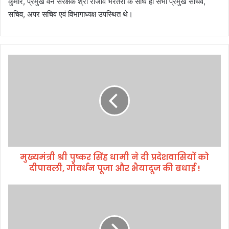
कुमार, प्रमुख वन संरक्षक श्री राजीव भरतरी के साथ ही सभी प्रमुख सचिव,
सचिव, अपर सचिव एवं विभागाध्यक्ष उपस्थित थे।
मु
ख्य
मं
त्री
श्री
पु
ष्क
र
सिं
मुख्यमंत्री श्री पुष्कर सिंह धामी ने दी प्रदेशवासियों को
ह
दीपावली, गोवर्धन पूजा और भैयादूज की बधाई !
धा
मी
ने
स
दी
भी
प्र
सु
दे
धी