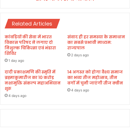
क
में
म
ना
Related Articles
या
जा
ये
कांवड़ियों की सेवा में भारत
संवाद ही हर समस्या के समाधान
गा
विकास परिषद ने लगाए दो
का सबसे प्रभावी माध्यम:
मु
निशुल्क चिकित्सा एवं भंडारा
राज्यपाल
शिविर
नि
2 days ago
सौ
1 day ago
र
भ
दादी प्रकाशमणि की स्मृति में
14 अगस्त को होगा वैश्य समाज
ब्रह्माकुमारीज का 10 करोड़
का भव्य तीज महोत्सव, तीन
सा
नशामुक्ति संकल्प महाअभियान
वर्गों में चुनी जाएंगी तीज क्वीन
ग
शुरू
र
4 days ago
जी
4 days ago
का
5
1
वां
ज