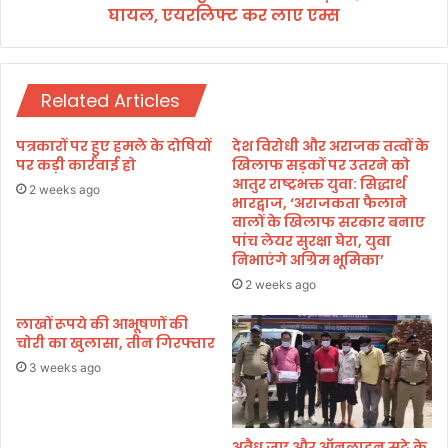
ना
घायल, एयरलिफ्ट कर लाए एम्स
ट्ट
द
स
बो
मे
चा
त
Related Articles
4
लो
ग
पत्रकारों पर हुए हमले के दोषियों
देश विरोधी और अराजक तत्वों के
स
पर कड़ी कार्रवाई हो
खिलाफ सड़कों पर उतरने को
ड़
आतुर राष्ट्रभक्त युवा: सिद्धार्थ
2 weeks ago
भारद्वाज, ‘अराजकता फैलाने
क
वालों के खिलाफ सरकार बनाए
हा
पांच लेयर सुरक्षा घेरा, युवा
द
निभाएंगे अग्रिम भूमिका’
से
2 weeks ago
में
घा
लाखों रूपये की आभूषणों की
य
चोरी का खुलासा, तीन गिरफ्तार
ल
3 weeks ago
,
ए
य
र
अवैध जुए और ऑनलाइन सट्टे के