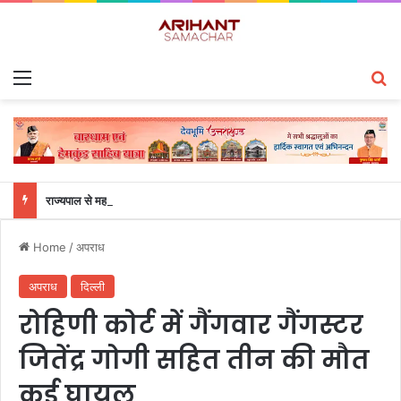
Menu
S
राज्यपाल से महालेखाकार, लेखापरीक्षा उत्तराखंड संजीव कुमार ने की शिष्टाचार भेंट
Home
/
अपराध
अपराध
दिल्ली
रोहिणी कोर्ट में गैंगवार गैंगस्टर
जितेंद्र गोगी सहित तीन की मौत
कई घायल