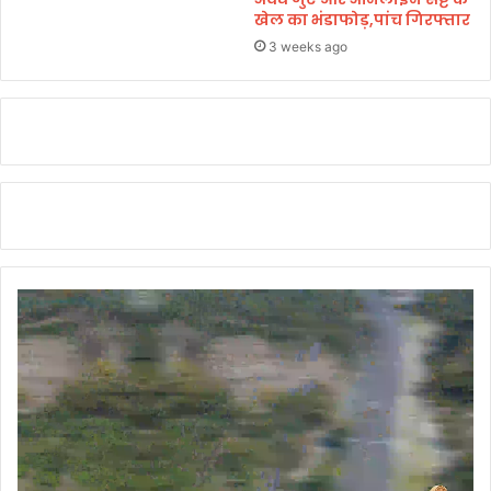
लि
खेल का भंडाफोड़,पांच गिरफ्तार
फ्ट
3 weeks ago
क
र
ला
ए
ए
म्स