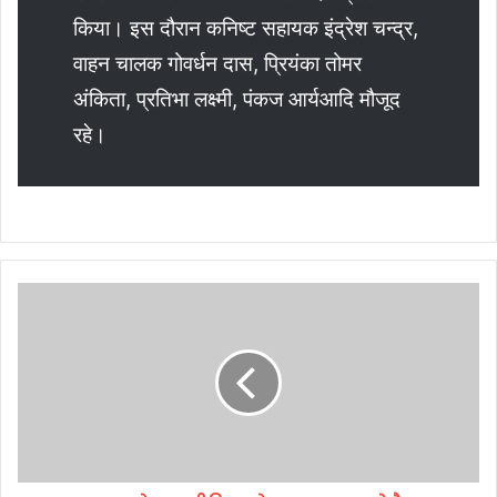
किया। इस दौरान कनिष्ट सहायक इंद्रेश चन्द्र,
वाहन चालक गोवर्धन दास, प्रियंका तोमर
अंकिता, प्रतिभा लक्ष्मी, पंकज आर्यआदि मौजूद
रहे।
भा
ज
पा
का
सो
श
ल
मी
डि