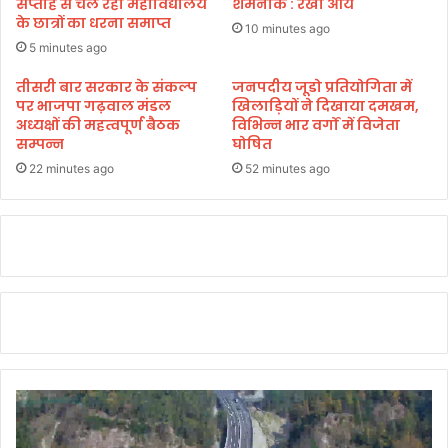
दि
सप्ताह से चल रहा महाविद्यालय
शर्मनाक : रेखा आर्य
म
के छात्रों का धरना समाप्त
र
10 minutes ago
रा
,
5 minutes ago
हः
क
पं
ई
तीसरी बार सरकार के संकल्प
जनपदीय जूडो प्रतियोगिता में
वा
पर भाजपा गढ़वाल मंडल
खिलाड़ियों ने दिखाया दमखम,
औ
अध्यक्षों की महत्वपूर्ण बैठक
विभिन्न भार वर्गों में विजेता
र
र
सम्पन्न
घोषित
दे
व
22 minutes ago
52 minutes ago
ता
वि
रा
जें
गे