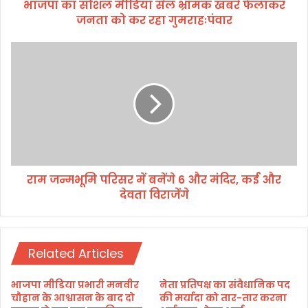
भाजपा का सोशल मीडिया सेल भ्रामक खबरे फैलाकर
या
जनता को कर रहा गुमराहःपंवार
से
ल
भ्रा
रा
म
म
क
ज
ख
न्म
ब
भू
रे
मि
फै
प
ला
रि
क
स
र
राम जन्मभूमि परिसर में बनेंगे 6 और मंदिर, कई और
र
ज
देवता विराजेंगे
में
न
ब
ता
नें
को
गे
क
Related Articles
6
र
औ
र
र
भाजपा मीडिया प्रभारी मनवीर
नेता प्रतिपक्ष का संवैधानिक पद
हा
मं
चौहान के आश्वासन के बाद दो
की मर्यादा को तार-तार करना
गु