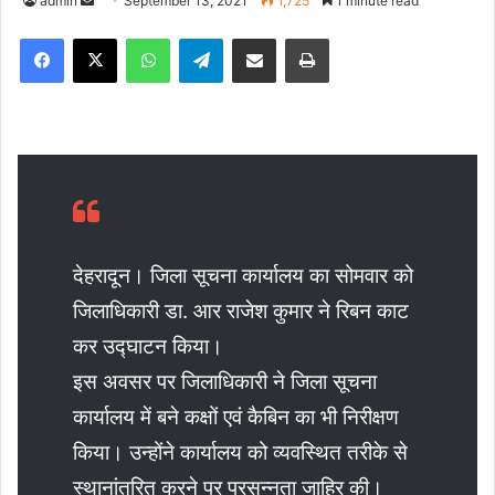
admin
S
September 13, 2021
1,725
1 minute read
e
Facebook
X
WhatsApp
Telegram
Share via Email
Print
n
d
a
n
e
m
a
i
l
देहरादून। जिला सूचना कार्यालय का सोमवार को
जिलाधिकारी डा. आर राजेश कुमार ने रिबन काट
कर उद्घाटन किया।
इस अवसर पर जिलाधिकारी ने जिला सूचना
कार्यालय में बने कक्षों एवं कैबिन का भी निरीक्षण
किया। उन्होंने कार्यालय को व्यवस्थित तरीके से
स्थानांतरित करने पर प्रसन्नता जाहिर की।