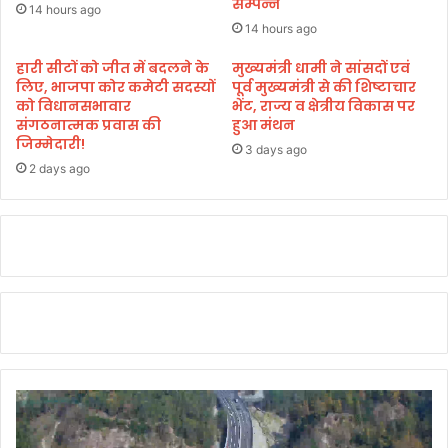
सम्पन्न
स
14 hours ago
ने
14 hours ago
कि
या
हारी सीटों को जीत में बदलने के
मुख्यमंत्री धामी ने सांसदों एवं
लिए, भाजपा कोर कमेटी सदस्यों
पूर्व मुख्यमंत्री से की शिष्टाचार
मं
को विधानसभावार
भेंट, राज्य व क्षेत्रीय विकास पर
दि
संगठनात्मक प्रवास की
हुआ मंथन
र
जिम्मेदारी!
कू
3 days ago
2 days ago
च