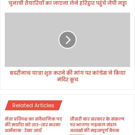
चुनावी तैयारियों का जाएजा लेने हरिद्वार पहुंचे जेपी नड्डा
ए
जा
ले
ब
ने
द
ह
री
रि
ना
द्वा
थ
र
या
प
त्रा
हुं
शु
चे
रू
बदरीनाथ यात्रा शुरू करने की मांग पर कांग्रेस ने किया
जे
क
पी
मंदिर कूच
र
न
ने
ड्डा
की
मां
Related Articles
ग
प
र
नेता प्रतिपक्ष का संवैधानिक पद
तीसरी बार सरकार के संकल्प
कां
की मर्यादा को तार-तार करना
पर भाजपा गढ़वाल मंडल
ग्रे
शर्मनाक : रेखा आर्य
अध्यक्षों की महत्वपूर्ण बैठक